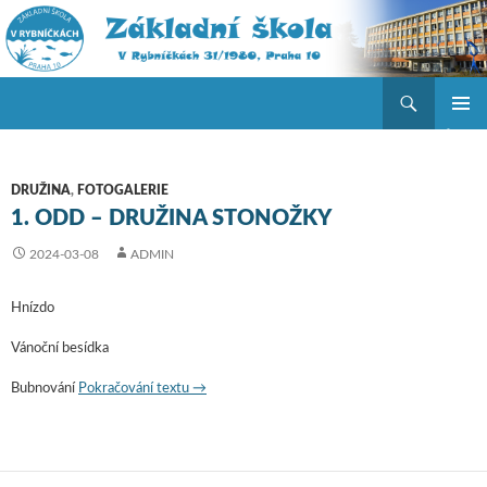
Hledat
ZŠ V Rybníčkách
PŘEJÍT K OBSAHU WEBU
ZÁKLAD
NAVIGA
MENU
DRUŽINA
,
FOTOGALERIE
1. ODD – DRUŽINA STONOŽKY
2024-03-08
ADMIN
Hnízdo
Vánoční besídka
Bubnování
Pokračování textu
1. odd – družina Stonožky
→