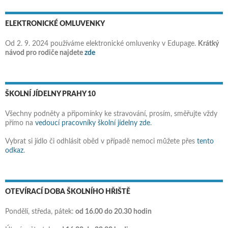
ELEKTRONICKÉ OMLUVENKY
Od 2. 9. 2024 používáme elektronické omluvenky v Edupage.
Krátký
návod pro rodiče najdete
zde
ŠKOLNÍ JÍDELNY PRAHY 10
Všechny podněty a připomínky ke stravování, prosím, směřujte vždy
přímo na
vedoucí pracovníky školní jídelny zde
.
Vybrat si jídlo či odhlásit oběd v případě nemoci můžete přes
tento
odkaz
.
OTEVÍRACÍ DOBA ŠKOLNÍHO HŘIŠTĚ
Pondělí, středa, pátek:
od 16.00 do 20.30 hodin