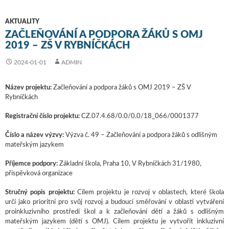
AKTUALITY
ZAČLEŇOVÁNÍ A PODPORA ŽÁKŮ S OMJ
2019 – ZŠ V RYBNÍČKÁCH
2024-01-01
ADMIN
Název projektu:
Začleňování a podpora žáků s OMJ 2019 – ZŠ V
Rybníčkách
Registrační číslo projektu:
CZ.07.4.68/0.0/0.0/18_066/0001377
Číslo a název výzvy:
Výzva č. 49 – Začleňování a podpora žáků s odlišným
mateřským jazykem
Příjemce podpory:
Základní škola, Praha 10, V Rybníčkách 31/1980,
příspěvková organizace
Stručný popis projektu:
Cílem projektu je rozvoj v oblastech, které škola
určí jako prioritní pro svůj rozvoj a budoucí směřování v oblasti vytváření
proinkluzivního prostředí škol a k začleňování dětí a žáků s odlišným
mateřským jazykem (dětí s OMJ). Cílem projektu je vytvořit inkluzivní