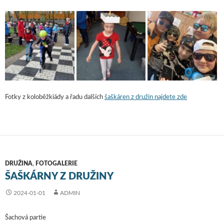
Fotky z koloběžkiády a řadu dalších
šaškáren z družin najdete zde
DRUŽINA
,
FOTOGALERIE
ŠAŠKÁRNY Z DRUŽINY
2024-01-01
ADMIN
Šachová partie