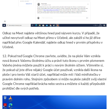
Odkaz na Meet najdete většinou hned pod názvem kurzu. V případě, že
učitel nevytvoří odkaz na Meet přímo v Učebně, ale založil si ho již dříve
například přes Google Kalendář, najdete odkaz hned v prvním příspěvku v
Učebně.
12. Pokud teď Google Chrome zavřete, uvidíte, že na ploše Vám vznikla
nová ikona k Vašemu školnímu účtu a právě tuto ikonu s prvním písmenem
Vašeho jména můžete použít k práci s novým školním účtem. Všimněte si,
že pokud už jste dříve nějaký Google účet používali, vznikla další ikona na
ploše i pro tento Váš starší účet, například může mít i Vaši minifotečku v
pravém dolním rohu. Stejným způsobem si může na ploše založit svůj vlastní
Google Chrome například brácha nebo sestra a můžete si každý přizpůsobit
prohlížeč dle svých potřeb.