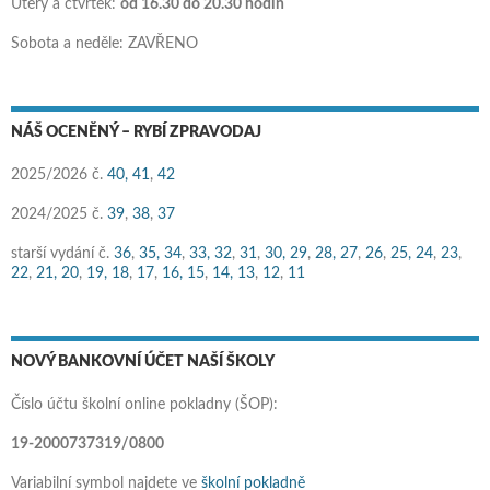
Úterý a čtvrtek:
od 16.30 do 20.30 hodin
Sobota a neděle: ZAVŘENO
NÁŠ OCENĚNÝ – RYBÍ ZPRAVODAJ
2025/2026 č.
40,
41
,
42
2024/2025 č.
39
,
38
,
37
starší vydání č.
36
,
35,
34
,
33,
32
,
31
,
30,
29
,
28,
27
,
26
,
25,
24
,
23
,
22
,
21,
20
,
19,
18
,
17
,
16,
15
,
14,
13
,
12
,
11
NOVÝ BANKOVNÍ ÚČET NAŠÍ ŠKOLY
Číslo účtu školní online pokladny (ŠOP):
19-2000737319/0800
Variabilní symbol najdete ve
školní pokladně