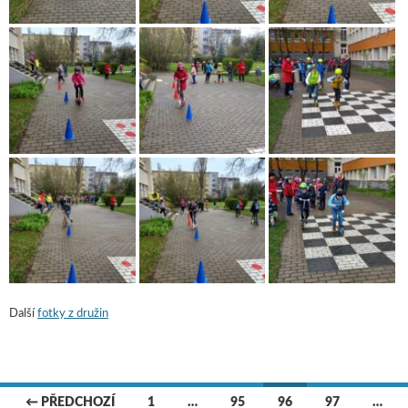
Další
fotky z družin
← PŘEDCHOZÍ
1
…
95
96
97
…