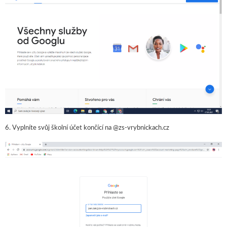
6. Vyplníte svůj školní účet končící na @zs-vrybnickach.cz