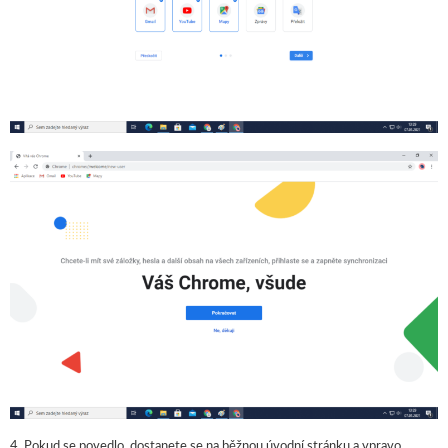
4. Pokud se povedlo, dostanete se na běžnou úvodní stránku a vpravo