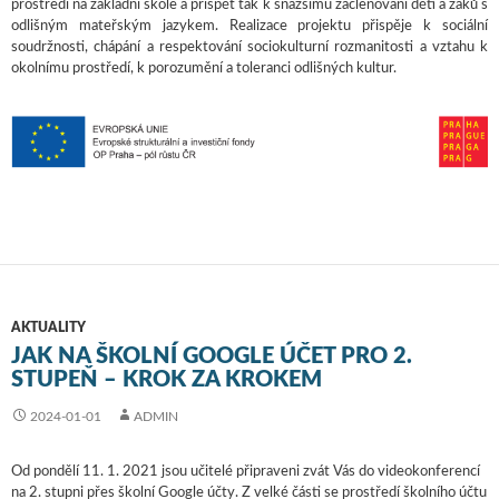
prostředí na základní škole a přispět tak k snazšímu začleňování dětí a žáků s
odlišným mateřským jazykem. Realizace projektu přispěje k sociální
soudržnosti, chápání a respektování sociokulturní rozmanitosti a vztahu k
okolnímu prostředí, k porozumění a toleranci odlišných kultur.
AKTUALITY
JAK NA ŠKOLNÍ GOOGLE ÚČET PRO 2.
STUPEŇ – KROK ZA KROKEM
2024-01-01
ADMIN
Od pondělí 11. 1. 2021 jsou učitelé připraveni zvát Vás do videokonferencí
na 2. stupni přes školní Google účty. Z velké části se prostředí školního účtu