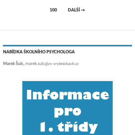
Navigace pro příspěvky
100
DALŠÍ →
NABÍDKA ŠKOLNÍHO PSYCHOLOGA
Marek Šulc,
marek.sulc
@zs-vrybnickach.cz