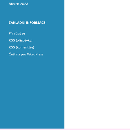
Březen 2023
ZÁKLADNÍ INFORMACE
Přihlásit se
RSS
(příspěvky)
RSS
(komentáře)
Čeština pro WordPress