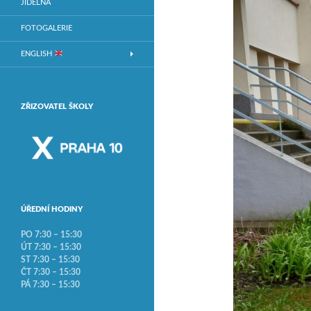
JÍDELNA
FOTOGALERIE
ENGLISH
ZŘIZOVATEL ŠKOLY
ÚŘEDNÍ HODINY
PO 7:30 – 15:30
ÚT 7:30 – 15:30
ST 7:30 – 15:30
ČT 7:30 – 15:30
PÁ 7:30 – 15:30