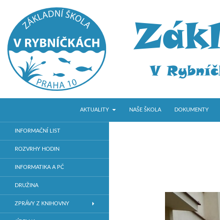
PŘEJÍT K OBSAHU WEBU
Hledat
ZŠ V Rybníčkách
AKTUALITY
NAŠE ŠKOLA
DOKUMENTY
Základní škola v Praze 10
INFORMAČNÍ LIST
ROZVRHY HODIN
INFORMATIKA A PČ
DRUŽINA
ZPRÁVY Z KNIHOVNY