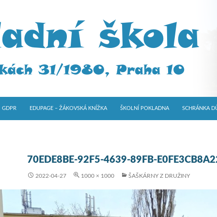
GDPR
EDUPAGE – ŽÁKOVSKÁ KNÍŽKA
ŠKOLNÍ POKLADNA
SCHRÁNKA D
70EDE8BE-92F5-4639-89FB-E0FE3CB8A2
2022-04-27
1000 × 1000
ŠAŠKÁRNY Z DRUŽINY