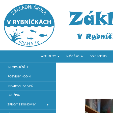
PŘEJÍT K OBSAHU WEBU
Hledat
ZŠ V Rybníčkách
AKTUALITY
NAŠE ŠKOLA
DOKUMENTY
Základní škola v Praze 10
INFORMAČNÍ LIST
ROZVRHY HODIN
INFORMATIKA A PČ
DRUŽINA
ZPRÁVY Z KNIHOVNY