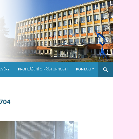
ŮVĚRY
PROHLÁŠENÍ O PŘÍSTUPNOSTI
KONTAKTY
704