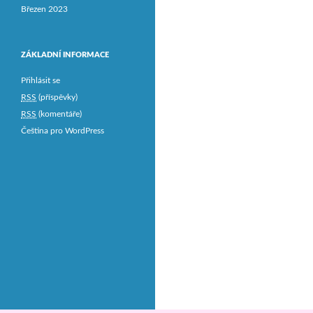
Březen 2023
ZÁKLADNÍ INFORMACE
Přihlásit se
RSS
(příspěvky)
RSS
(komentáře)
Čeština pro WordPress