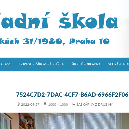
GDPR
EDUPAGE – ŽÁKOVSKÁ KNÍŽKA
ŠKOLNÍ POKLADNA
SCHRÁNKA D
7524C7D2-7DAC-4CF7-B6AD-6966F2F06
2022-04-27
1000 × 1000
ŠAŠKÁRNY Z DRUŽINY