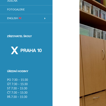
JÍDELNA
FOTOGALERIE
ENGLISH
ZŘIZOVATEL ŠKOLY
ÚŘEDNÍ HODINY
PO 7:30 – 15:30
ÚT 7:30 – 15:30
ST 7:30 – 15:30
ČT 7:30 – 15:30
PÁ 7:30 – 15:30