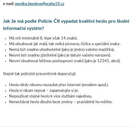
e-mail:
monika.bendova@praha10.cz
Jak že má podle Policie ČR vypadat kvalitní heslo pro školní
informační systém?
Má mít minimálně 8, lépe však 14 znaků.
Má obsahovat jak malá, tak velká písmena, číslice a speciální znaky.
Nemá být snadno uhodnutelné (jako je jméno vašeho mazlíčka).
Nesmí být snadno zjistitelné (jako je datum vašeho narození).
Nesmí obsahovat běžnou posloupnost znaků (jako je 12345, abcd).
Stejně tak policisté preventivně doporučují:
Hesla nikdy nikomu nezasílat přes internet (emailem apod.).
Hesla si nikam nepsat – zapamatujte si je.
Nepoužívat stejné heslo k více službám najednou.
Nenechávat heslo dlouho beze změny – pravidelně ho měňte.