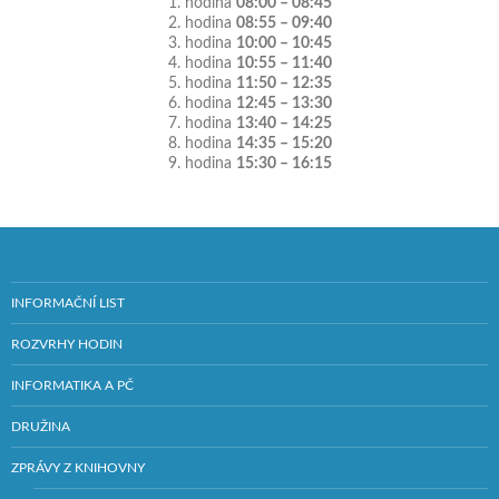
1. hodina
08:00 – 08:45
2. hodina
08:55 – 09:40
3. hodina
10:00 – 10:45
4. hodina
10:55 – 11:40
5. hodina
11:50 – 12:35
6. hodina
12:45 – 13:30
7. hodina
13:40 – 14:25
8. hodina
14:35 – 15:20
9. hodina
15:30 – 16:15
INFORMAČNÍ LIST
ROZVRHY HODIN
INFORMATIKA A PČ
DRUŽINA
ZPRÁVY Z KNIHOVNY