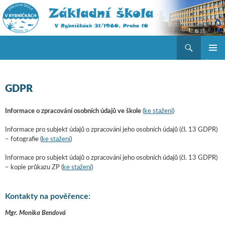
Hledat
ZŠ V Rybníčkách
PŘEJÍT K OBSAHU WEBU
ZÁKLAD
NAVIGA
MENU
GDPR
Informace o zpracování osobních údajů ve škole
(
ke stažení
)
Informace pro subjekt údajů o zpracování jeho osobních údajů (čl. 13 GDPR)
– fotografie (
ke stažení
)
Informace pro subjekt údajů o zpracování jeho osobních údajů (čl. 13 GDPR)
– kopie průkazu ZP (
ke stažení
)
Kontakty na pověřence:
Mgr. Monika Bendová