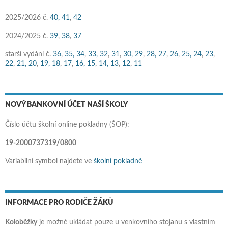
2025/2026 č.
40,
41
,
42
2024/2025 č.
39
,
38
,
37
starší vydání č.
36
,
35,
34
,
33,
32
,
31
,
30,
29
,
28,
27
,
26
,
25,
24
,
23
,
22
,
21,
20
,
19,
18
,
17
,
16,
15
,
14,
13
,
12
,
11
NOVÝ BANKOVNÍ ÚČET NAŠÍ ŠKOLY
Číslo účtu školní online pokladny (ŠOP):
19-2000737319/0800
Variabilní symbol najdete ve
školní pokladně
INFORMACE PRO RODIČE ŽÁKŮ
Koloběžky
je možné ukládat pouze u venkovního stojanu s vlastním