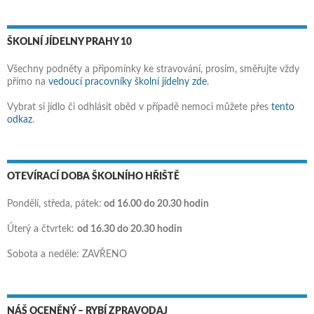
ŠKOLNÍ JÍDELNY PRAHY 10
Všechny podněty a připomínky ke stravování, prosím, směřujte vždy
přímo na
vedoucí pracovníky školní jídelny zde
.
Vybrat si jídlo či odhlásit oběd v případě nemoci můžete přes
tento
odkaz
.
OTEVÍRACÍ DOBA ŠKOLNÍHO HŘIŠTĚ
Pondělí, středa, pátek:
od 16.00 do 20.30 hodin
Úterý a čtvrtek:
od 16.30 do 20.30 hodin
Sobota a neděle: ZAVŘENO
NÁŠ OCENĚNÝ – RYBÍ ZPRAVODAJ