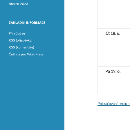
Březen 2023
ZÁKLADNÍ INFORMACE
Přihlásit se
Čt 18. 6.
RSS
(příspěvky)
RSS
(komentáře)
Čeština pro WordPress
Pá 19. 6.
Pokračování textu
P