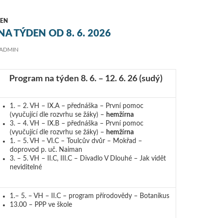
EN
A TÝDEN OD 8. 6. 2026
ADMIN
Program na týden 8. 6. – 12. 6. 26
(sudý)
1. – 2. VH – IX.A – přednáška – První pomoc
(vyučující dle rozvrhu se žáky) –
hemžírna
3. – 4. VH – IX.B – přednáška – První pomoc
(vyučující dle rozvrhu se žáky) –
hemžírna
1. – 5. VH – VI.C – Toulcův dvůr – Mokřad –
doprovod p. uč. Naiman
3. – 5. VH – II.C, III.C – Divadlo V Dlouhé – Jak vidět
neviditelné
1.– 5. – VH – II.C – program přírodovědy – Botanikus
13.00 – PPP ve škole