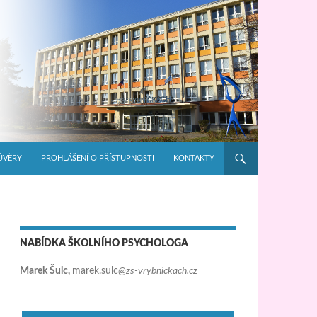
ŮVĚRY
PROHLÁŠENÍ O PŘÍSTUPNOSTI
KONTAKTY
NABÍDKA ŠKOLNÍHO PSYCHOLOGA
Marek Šulc,
marek.sulc
@zs-vrybnickach.cz