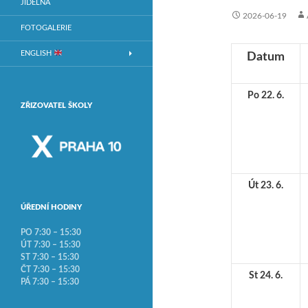
JÍDELNA
2026-06-19
FOTOGALERIE
ENGLISH
Datum
Po 22. 6.
ZŘIZOVATEL ŠKOLY
Út 23. 6.
ÚŘEDNÍ HODINY
PO 7:30 – 15:30
ÚT 7:30 – 15:30
ST 7:30 – 15:30
ČT 7:30 – 15:30
St 24. 6.
PÁ 7:30 – 15:30