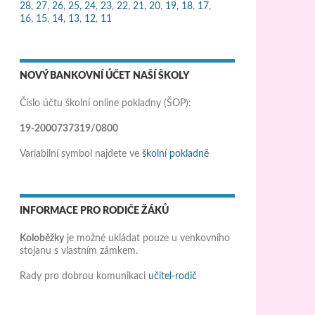
28,
27
,
26
,
25,
24
,
23
,
22
,
21,
20
,
19,
18
,
17
,
16,
15
,
14,
13
,
12
,
11
NOVÝ BANKOVNÍ ÚČET NAŠÍ ŠKOLY
Číslo účtu školní online pokladny (ŠOP):
19-2000737319/0800
Variabilní symbol najdete ve
školní pokladně
INFORMACE PRO RODIČE ŽÁKŮ
Koloběžky
je možné ukládat pouze u venkovního
stojanu s vlastním zámkem.
Rady pro dobrou komunikaci
učitel-rodič