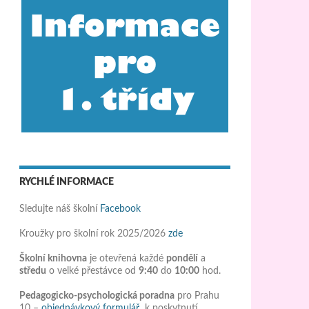
RYCHLÉ INFORMACE
Sledujte náš školní
Facebook
Kroužky pro školní rok 2025/2026
zde
Školní knihovna
je otevřená každé
pondělí
a
středu
o velké přestávce od
9:40
do
10:00
hod.
Pedagogicko-psychologická poradna
pro Prahu
10 –
objednávkový formulář
k poskytnutí