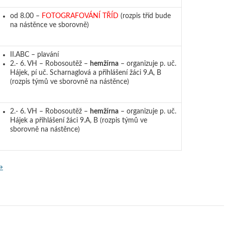
od 8.00 –
FOTOGRAFOVÁNÍ TŘÍD
(rozpis tříd bude
na nástěnce ve sborovně)
II.ABC – plavání
2.- 6. VH – Robosoutěž –
hemžírna
– organizuje p. uč.
Hájek, pí uč. Scharnaglová a přihlášení žáci 9.A, B
(rozpis týmů ve sborovně na nástěnce)
2.- 6. VH – Robosoutěž –
hemžírna
– organizuje p. uč.
Hájek a přihlášení žáci 9.A, B (rozpis týmů ve
sborovně na nástěnce)
rogram na týden od 8. 6. 2026
→