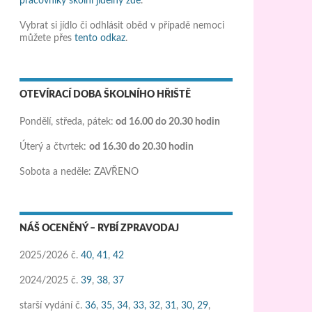
pracovníky školní jídelny zde
.
Vybrat si jídlo či odhlásit oběd v případě nemoci
můžete přes
tento odkaz
.
OTEVÍRACÍ DOBA ŠKOLNÍHO HŘIŠTĚ
Pondělí, středa, pátek:
od 16.00 do 20.30 hodin
Úterý a čtvrtek:
od 16.30 do 20.30 hodin
Sobota a neděle: ZAVŘENO
NÁŠ OCENĚNÝ – RYBÍ ZPRAVODAJ
2025/2026 č.
40,
41
,
42
2024/2025 č.
39
,
38
,
37
starší vydání č.
36
,
35,
34
,
33,
32
,
31
,
30,
29
,