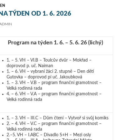
EN
A TÝDEN OD 1. 6. 2026
ADMIN
Program na týden 1. 6. – 5. 6. 26
(lichý)
1. – 5. VH – VI.B – Toulcův dvůr – Mokřad –
doprovod p. uč. Naiman
1. – 6. VH – vybraní žáci 2. stupně – Den dětí
Gutovka – doprovod pí uč. Jakoubková
1. – 3. VH – V.B – program finanční gramotnost –
Velká rodinná rada
4. – 6. VH – V.A – program finanční gramotnost –
Velká rodinná rada
1. – 3. VH – III.C – Dům čtení – Vytvoř si svůj komiks
2. – 4. VH – V.C – program finanční gramotnost –
Velká rodinná rada
2.–5. VH – I.ABC – Divadlo S+H – Mezi osly