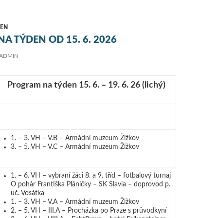
EN
A TÝDEN OD 15. 6. 2026
ADMIN
Program na týden 15. 6. – 19. 6. 26
(lichý)
1. – 3. VH – V.B – Armádní muzeum Žižkov
3. – 5. VH – V.C – Armádní muzeum Žižkov
1. – 6. VH – vybraní žáci 8. a 9. tříd – fotbalový turnaj
O pohár Františka Pláničky – SK Slavia – doprovod p.
uč. Vosátka
1. – 3. VH – V.A – Armádní muzeum Žižkov
2. – 5. VH – III.A – Procházka po Praze s průvodkyní