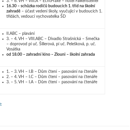
3. – 6. VH – VIII.A – EchtPraxe – hotel Falkensteiner
16.30 – schůzka rodičů budoucích 1. tříd na školní
zahradě
– účast vedení školy, vyučující v budoucích 1.
třídách, vedoucí vychovatelka ŠD
II.ABC – plavání
3. – 4. VH – VIII.ABC – Divadlo Strašnická – Smečka
– doprovod pí uč. Šillerová, pí uč. Pelešková, p. uč.
Vosátka
od 18.00 – zahradní kino – Zlouni – školní zahrada
1. – 3. VH – I.B – Dům čtení – pasování na čtenáře
2. – 4. VH – I.C – Dům čtení – pasování na čtenáře
3. – 5. VH – I.A – Dům čtení – pasování na čtenáře
rogram na týden od 15. 6. 2026
→