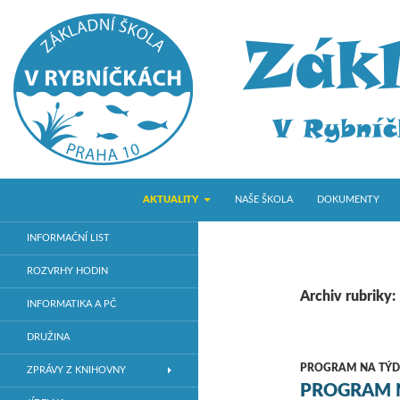
PŘEJÍT K OBSAHU WEBU
Hledat
ZŠ V Rybníčkách
AKTUALITY
NAŠE ŠKOLA
DOKUMENTY
Základní škola v Praze 10
INFORMAČNÍ LIST
ROZVRHY HODIN
Archiv rubriky
INFORMATIKA A PČ
DRUŽINA
PROGRAM NA TÝD
ZPRÁVY Z KNIHOVNY
PROGRAM N