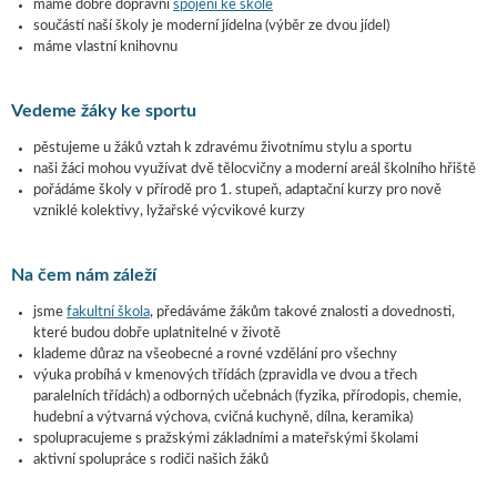
máme dobré dopravní
spojení ke škole
součástí naší školy je moderní jídelna (výběr ze dvou jídel)
máme vlastní knihovnu
Vedeme žáky ke sportu
pěstujeme u žáků vztah k zdravému životnímu stylu a sportu
naši žáci mohou využívat dvě tělocvičny a moderní areál školního hřiště
pořádáme školy v přírodě pro 1. stupeň, adaptační kurzy pro nově
vzniklé kolektivy, lyžařské výcvikové kurzy
Na čem nám záleží
jsme
fakultní škola
, předáváme žákům takové znalosti a dovednosti,
které budou dobře uplatnitelné v životě
klademe důraz na všeobecné a rovné vzdělání pro všechny
výuka probíhá v kmenových třídách (zpravidla ve dvou a třech
paralelních třídách) a odborných učebnách (fyzika, přírodopis, chemie,
hudební a výtvarná výchova, cvičná kuchyně, dílna, keramika)
spolupracujeme s pražskými základními a mateřskými školami
aktivní spolupráce s rodiči našich žáků