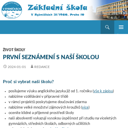
Hledat
ZŠ V Rybníčkách
PŘEJÍT K OBSAHU WEBU
ZÁKLAD
NAVIGA
MENU
ŽIVOT ŠKOLY
PRVNÍ SEZNÁMENÍ S NAŠÍ ŠKOLOU
2024-01-01
REDAKCE
Proč si vybrat naši školu?
posilujeme výuku anglického jazyka již od 1. ročníku (
vše k zápisu
)
nabízíme vzdělávání v přípravné třídě
v rámci projektů poskytujeme doučování zdarma
nabízíme velké množství zájmových kroužků (
více
)
oceníte klidné a příjemné prostředí školy
naši absolventi vykazují vysokou úspěšnost při studiu na víceletých
gymnáziích, středních školách, odborných učilištích