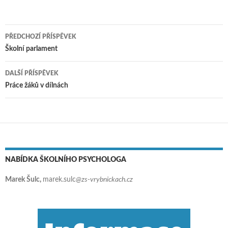
PŘEDCHOZÍ PŘÍSPĚVEK
Navigace pro příspěvky
Školní parlament
DALŠÍ PŘÍSPĚVEK
Práce žáků v dílnách
NABÍDKA ŠKOLNÍHO PSYCHOLOGA
Marek Šulc,
marek.sulc
@zs-vrybnickach.cz