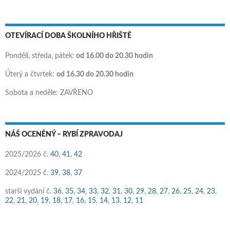
OTEVÍRACÍ DOBA ŠKOLNÍHO HŘIŠTĚ
Pondělí, středa, pátek:
od 16.00 do 20.30 hodin
Úterý a čtvrtek:
od 16.30 do 20.30 hodin
Sobota a neděle: ZAVŘENO
NÁŠ OCENĚNÝ – RYBÍ ZPRAVODAJ
2025/2026 č.
40,
41
,
42
2024/2025 č.
39
,
38
,
37
starší vydání č.
36
,
35,
34
,
33,
32
,
31
,
30,
29
,
28,
27
,
26
,
25,
24
,
23
,
22
,
21,
20
,
19,
18
,
17
,
16,
15
,
14,
13
,
12
,
11