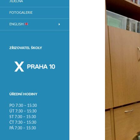
JÍDELNA
FOTOGALERIE
ENGLISH
ZŘIZOVATEL ŠKOLY
ÚŘEDNÍ HODINY
PO 7:30 – 15:30
ÚT 7:30 – 15:30
ST 7:30 – 15:30
ČT 7:30 – 15:30
PÁ 7:30 – 15:30