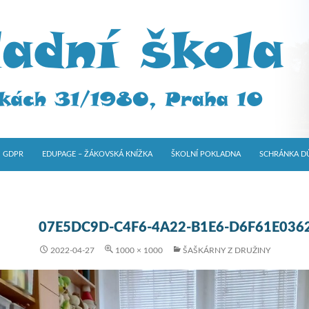
GDPR
EDUPAGE – ŽÁKOVSKÁ KNÍŽKA
ŠKOLNÍ POKLADNA
SCHRÁNKA D
07E5DC9D-C4F6-4A22-B1E6-D6F61E036
2022-04-27
1000 × 1000
ŠAŠKÁRNY Z DRUŽINY