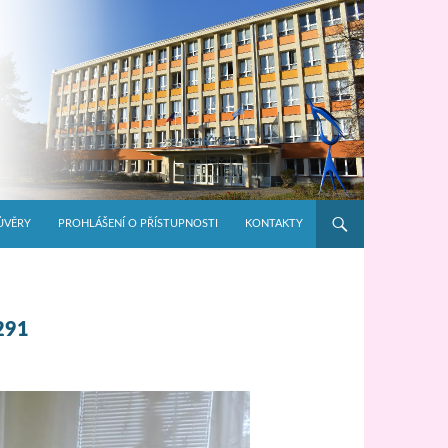
ŮVĚRY
PROHLÁŠENÍ O PŘÍSTUPNOSTI
KONTAKTY
291