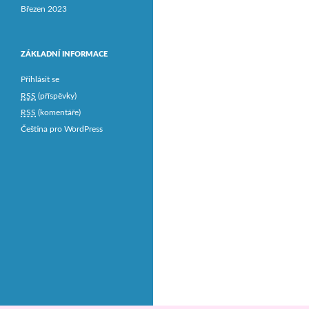
Březen 2023
ZÁKLADNÍ INFORMACE
Přihlásit se
RSS
(příspěvky)
RSS
(komentáře)
Čeština pro WordPress