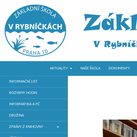
PŘEJÍT K OBSAHU WEBU
Hledat
ZŠ V Rybníčkách
AKTUALITY
NAŠE ŠKOLA
DOKUMENTY
Základní škola v Praze 10
INFORMAČNÍ LIST
ROZVRHY HODIN
INFORMATIKA A PČ
DRUŽINA
ZPRÁVY Z KNIHOVNY