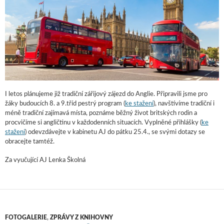
I letos plánujeme již tradiční zářijový zájezd do Anglie. Připravili jsme pro
žáky budoucích 8. a 9.tříd pestrý program (
ke stažení
), navštívíme tradiční i
méně tradiční zajímavá místa, poznáme běžný život britských rodin a
procvičíme si angličtinu v každodenních situacích. Vyplněné přihlášky (
ke
stažení
) odevzdávejte v kabinetu AJ do pátku 25.4., se svými dotazy se
obracejte tamtéž.
Za vyučující AJ Lenka Školná
FOTOGALERIE
,
ZPRÁVY Z KNIHOVNY