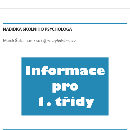
NABÍDKA ŠKOLNÍHO PSYCHOLOGA
Marek Šulc,
marek.sulc
@zs-vrybnickach.cz