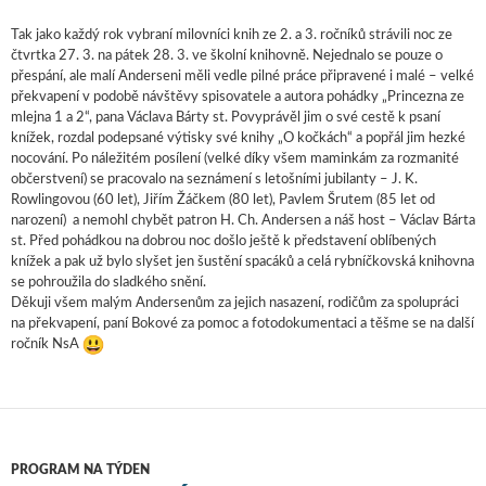
Tak jako každý rok vybraní milovníci knih ze 2. a 3. ročníků strávili noc ze
čtvrtka 27. 3. na pátek 28. 3. ve školní knihovně. Nejednalo se pouze o
přespání, ale malí Anderseni měli vedle pilné práce připravené i malé – velké
překvapení v podobě návštěvy spisovatele a autora pohádky „Princezna ze
mlejna 1 a 2“, pana Václava Bárty st. Povyprávěl jim o své cestě k psaní
knížek, rozdal podepsané výtisky své knihy „O kočkách“ a popřál jim hezké
nocování. Po náležitém posílení (velké díky všem maminkám za rozmanité
občerstvení) se pracovalo na seznámení s letošními jubilanty – J. K.
Rowlingovou (60 let), Jiřím Žáčkem (80 let), Pavlem Šrutem (85 let od
narození) a nemohl chybět patron H. Ch. Andersen a náš host – Václav Bárta
st. Před pohádkou na dobrou noc došlo ještě k představení oblíbených
knížek a pak už bylo slyšet jen šustění spacáků a celá rybníčkovská knihovna
se pohroužila do sladkého snění.
Děkuji všem malým Andersenům za jejich nasazení, rodičům za spolupráci
na překvapení, paní Bokové za pomoc a fotodokumentaci a těšme se na další
ročník NsA
PROGRAM NA TÝDEN