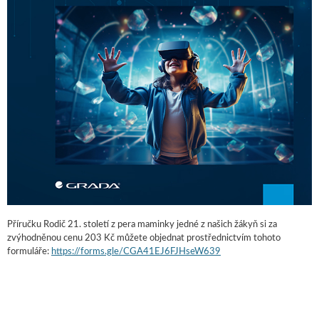
Příručku Rodič 21. století z pera maminky jedné z našich žákyň si za
zvýhodněnou cenu 203 Kč můžete objednat prostřednictvím tohoto
formuláře:
https://forms.gle/CGA41EJ6FJHseW639