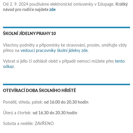
Od 2. 9. 2024 používáme elektronické omluvenky v Edupage.
Krátký
návod pro rodiče najdete
zde
ŠKOLNÍ JÍDELNY PRAHY 10
Všechny podněty a připomínky ke stravování, prosím, směřujte vždy
přímo na
vedoucí pracovníky školní jídelny zde
.
Vybrat si jídlo či odhlásit oběd v případě nemoci můžete přes
tento
odkaz
.
OTEVÍRACÍ DOBA ŠKOLNÍHO HŘIŠTĚ
Pondělí, středa, pátek:
od 16.00 do 20.30 hodin
Úterý a čtvrtek:
od 16.30 do 20.30 hodin
Sobota a neděle: ZAVŘENO