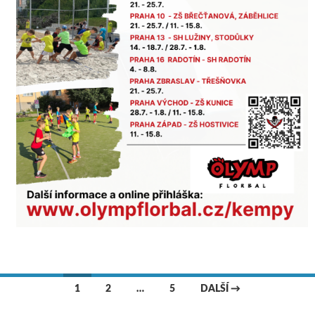
1
2
…
5
DALŠÍ →
Navigace pro příspěvky