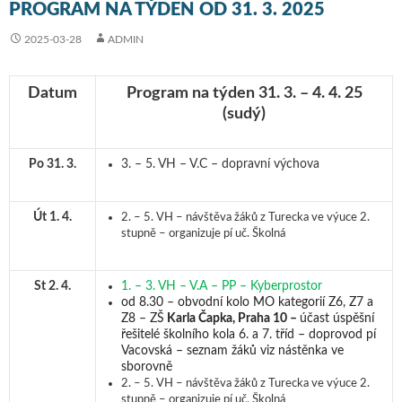
PROGRAM NA TÝDEN OD 31. 3. 2025
2025-03-28
ADMIN
Datum
Program na týden 31. 3. – 4. 4. 25
(sudý)
Po 31. 3.
3. – 5. VH – V.C – dopravní výchova
Út 1. 4.
2. – 5. VH – návštěva žáků z Turecka ve výuce 2.
stupně – organizuje pí uč. Školná
St 2. 4.
1. – 3. VH – V.A – PP – Kyberprostor
od 8.30 – obvodní kolo MO kategorií Z6, Z7 a
Z8 – ZŠ
Karla Čapka, Praha 10 –
účast úspěšní
řešitelé školního kola 6. a 7. tříd – doprovod pí
Vacovská – seznam žáků viz nástěnka ve
sborovně
2. – 5. VH – návštěva žáků z Turecka ve výuce 2.
stupně – organizuje pí uč. Školná