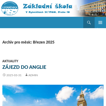
Hledat
ZŠ V Rybníčkách
PŘEJÍT K OBSAHU WEBU
ZÁKLAD
NAVIGA
MENU
Archiv pro měsíc: Březen 2025
AKTUALITY
ZÁJEZD DO ANGLIE
2025-03-31
ADMIN