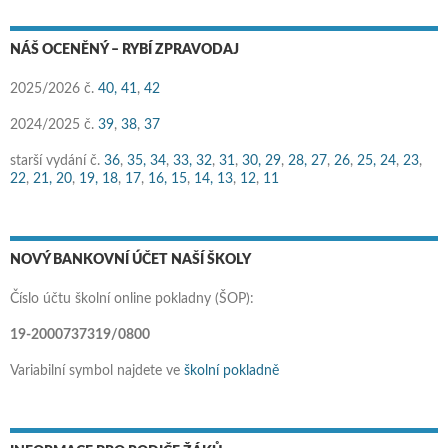
NÁŠ OCENĚNÝ – RYBÍ ZPRAVODAJ
2025/2026 č.
40,
41
,
42
2024/2025 č.
39
,
38
,
37
starší vydání č.
36
,
35,
34
,
33,
32
,
31
,
30,
29
,
28,
27
,
26
,
25,
24
,
23
,
22
,
21,
20
,
19,
18
,
17
,
16,
15
,
14,
13
,
12
,
11
NOVÝ BANKOVNÍ ÚČET NAŠÍ ŠKOLY
Číslo účtu školní online pokladny (ŠOP):
19-2000737319/0800
Variabilní symbol najdete ve
školní pokladně