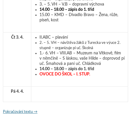
3. – 5. VH – V.B – dopravní výchova
14.00 – 18.00 – zápis do 1. tříd
15.00 – KMD – Divadlo Bravo – Žena, růže,
píseň, kost
Čt 3. 4.
II.ABC – plavání
2. – 5. VH – návštěva žáků z Turecka ve výuce 2.
stupně – organizuje pí uč. Školná
1.- 6. VH – VIII.AB – Muzeum na Vítkově, film
v němčině – S láskou, vaše Hilde – doprovod pí
uč. Šmahová a paní uč. Chládková
14.00 – 18.00 – zápis do 1. tříd
OVOCE DO ŠKOL – I. STUP.
Pá 4. 4.
Pokračování textu
Program na týden od 31. 3. 2025
→