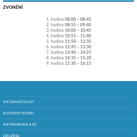
ZVONĚNÍ
1. hodina
08:00 – 08:45
2. hodina
08:55 – 09:40
3. hodina
10:00 – 10:45
4. hodina
10:55 – 11:40
5. hodina
11:50 – 12:35
6. hodina
12:45 – 13:30
7. hodina
13:40 – 14:25
8. hodina
14:35 – 15:20
9. hodina
15:30 – 16:15
INFORMAČNÍ LIST
ROZVRHY HODIN
INFORMATIKA A PČ
DRUŽINA