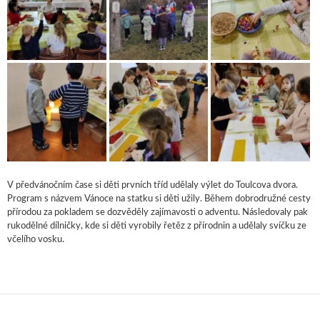
V předvánočním čase si děti prvních tříd udělaly výlet do Toulcova dvora.
Program s názvem Vánoce na statku si děti užily. Během dobrodružné cesty
přírodou za pokladem se dozvěděly zajímavosti o adventu. Následovaly pak
rukodělné dílničky, kde si děti vyrobily řetěz z přírodnin a udělaly svíčku ze
včelího vosku.