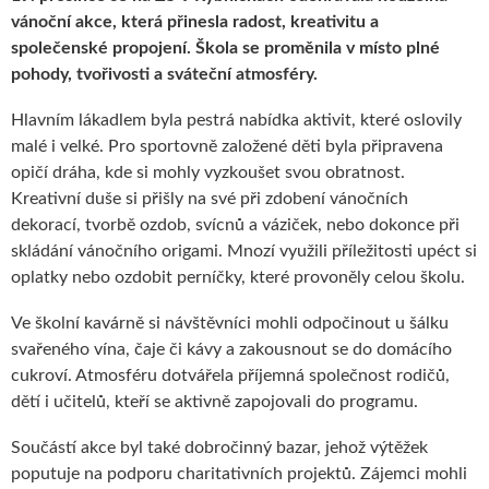
vánoční akce, která přinesla radost, kreativitu a
společenské propojení. Škola se proměnila v místo plné
pohody, tvořivosti a sváteční atmosféry.
Hlavním lákadlem byla pestrá nabídka aktivit, které oslovily
malé i velké. Pro sportovně založené děti byla připravena
opičí dráha, kde si mohly vyzkoušet svou obratnost.
Kreativní duše si přišly na své při zdobení vánočních
dekorací, tvorbě ozdob, svícnů a váziček, nebo dokonce při
skládání vánočního origami. Mnozí využili příležitosti upéct si
oplatky nebo ozdobit perníčky, které provoněly celou školu.
Ve školní kavárně si návštěvníci mohli odpočinout u šálku
svařeného vína, čaje či kávy a zakousnout se do domácího
cukroví. Atmosféru dotvářela příjemná společnost rodičů,
dětí i učitelů, kteří se aktivně zapojovali do programu.
Součástí akce byl také dobročinný bazar, jehož výtěžek
poputuje na podporu charitativních projektů. Zájemci mohli