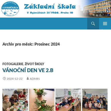
Hledat
ZŠ V Rybníčkách
PŘEJÍT K OBSAHU WEBU
ZÁKLAD
NAVIGA
MENU
Archiv pro měsíc: Prosinec 2024
FOTOGALERIE
,
ŽIVOT ŠKOLY
VÁNOČNÍ DEN VE 2.B
2024-12-22
ADMIN