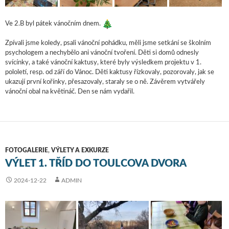
Ve 2.B byl pátek vánočním dnem.
Zpívali jsme koledy, psali vánoční pohádku, měli jsme setkání se školním
psychologem a nechybělo ani vánoční tvoření. Děti si domů odnesly
svícínky, a také vánoční kaktusy, které byly výsledkem projektu v 1.
pololetí, resp. od září do Vánoc. Děti kaktusy řízkovaly, pozorovaly, jak se
ukazují první kořínky, přesazovaly, staraly se o ně. Závěrem vytvářely
vánoční obal na květináč. Den se nám vydařil.
FOTOGALERIE
,
VÝLETY A EXKURZE
VÝLET 1. TŘÍD DO TOULCOVA DVORA
2024-12-22
ADMIN