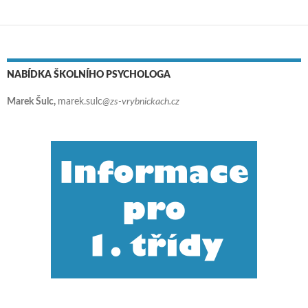
Navigace pro příspěvky
NABÍDKA ŠKOLNÍHO PSYCHOLOGA
Marek Šulc,
marek.sulc
@zs-vrybnickach.cz