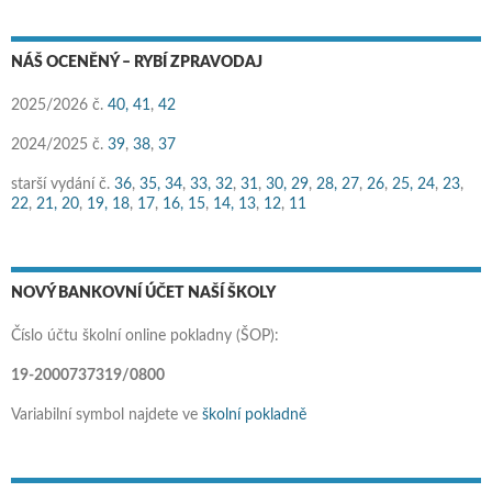
NÁŠ OCENĚNÝ – RYBÍ ZPRAVODAJ
2025/2026 č.
40,
41
,
42
2024/2025 č.
39
,
38
,
37
starší vydání č.
36
,
35,
34
,
33,
32
,
31
,
30,
29
,
28,
27
,
26
,
25,
24
,
23
,
22
,
21,
20
,
19,
18
,
17
,
16,
15
,
14,
13
,
12
,
11
NOVÝ BANKOVNÍ ÚČET NAŠÍ ŠKOLY
Číslo účtu školní online pokladny (ŠOP):
19-2000737319/0800
Variabilní symbol najdete ve
školní pokladně