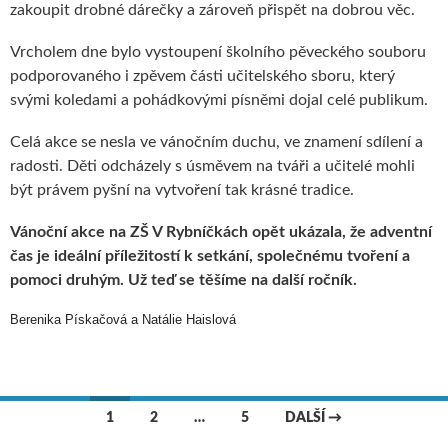
zakoupit drobné dárečky a zároveň přispět na dobrou věc.
Vrcholem dne bylo vystoupení školního pěveckého souboru
podporovaného i zpěvem části učitelského sboru, který
svými koledami a pohádkovými písněmi dojal celé publikum.
Celá akce se nesla ve vánočním duchu, ve znamení sdílení a
radosti. Děti odcházely s úsměvem na tváři a učitelé mohli
být právem pyšní na vytvoření tak krásné tradice.
Vánoční akce na ZŠ V Rybníčkách opět ukázala, že adventní
čas je ideální příležitostí k setkání, společnému tvoření a
pomoci druhým. Už teď se těšíme na další ročník.
Berenika Pískačová a Natálie Haislová
1
2
…
5
DALŠÍ →