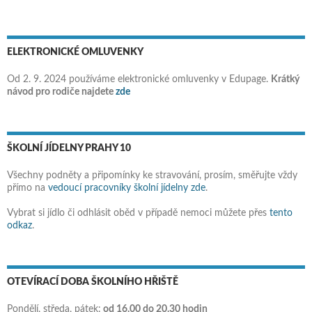
ELEKTRONICKÉ OMLUVENKY
Od 2. 9. 2024 používáme elektronické omluvenky v Edupage.
Krátký
návod pro rodiče najdete
zde
ŠKOLNÍ JÍDELNY PRAHY 10
Všechny podněty a připomínky ke stravování, prosím, směřujte vždy
přímo na
vedoucí pracovníky školní jídelny zde
.
Vybrat si jídlo či odhlásit oběd v případě nemoci můžete přes
tento
odkaz
.
OTEVÍRACÍ DOBA ŠKOLNÍHO HŘIŠTĚ
Pondělí, středa, pátek:
od 16.00 do 20.30 hodin