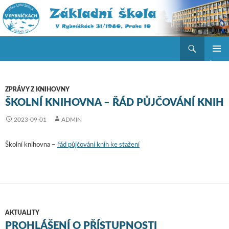
Hledat
ZŠ V Rybníčkách
PŘEJÍT K OBSAHU WEBU
ZÁKLAD
NAVIGA
MENU
ZPRÁVY Z KNIHOVNY
ŠKOLNÍ KNIHOVNA – ŘÁD PŮJČOVÁNÍ KNIH
2023-09-01
ADMIN
Školní knihovna –
řád půjčování knih ke stažení
AKTUALITY
PROHLÁŠENÍ O PŘÍSTUPNOSTI