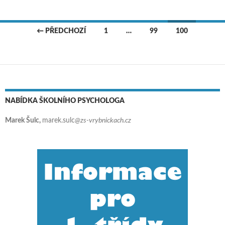
← PŘEDCHOZÍ
1
…
99
100
Navigace pro příspěvky
NABÍDKA ŠKOLNÍHO PSYCHOLOGA
Marek Šulc,
marek.sulc
@zs-vrybnickach.cz