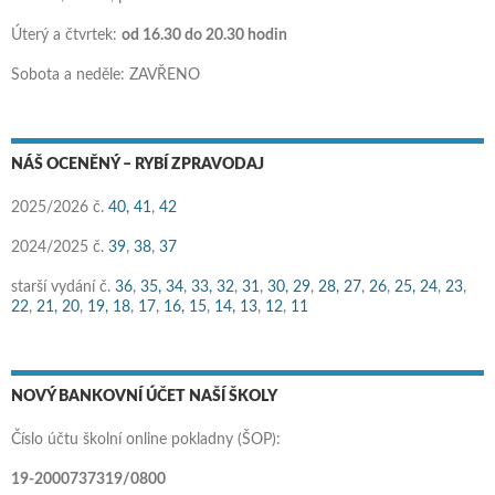
Úterý a čtvrtek:
od 16.30 do 20.30 hodin
Sobota a neděle: ZAVŘENO
NÁŠ OCENĚNÝ – RYBÍ ZPRAVODAJ
2025/2026 č.
40,
41
,
42
2024/2025 č.
39
,
38
,
37
starší vydání č.
36
,
35,
34
,
33,
32
,
31
,
30,
29
,
28,
27
,
26
,
25,
24
,
23
,
22
,
21,
20
,
19,
18
,
17
,
16,
15
,
14,
13
,
12
,
11
NOVÝ BANKOVNÍ ÚČET NAŠÍ ŠKOLY
Číslo účtu školní online pokladny (ŠOP):
19-2000737319/0800