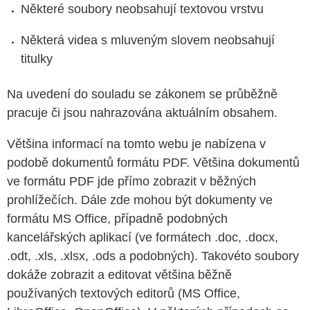
Některé soubory neobsahují textovou vrstvu
Některá videa s mluveným slovem neobsahují
titulky
Na uvedení do souladu se zákonem se průběžně
pracuje či jsou nahrazována aktuálním obsahem.
Většina informací
na tomto webu j
e
nabízen
a
v
podobě dokumentů formátu PDF. Většina dokumentů
ve formátu PDF jde přímo zobrazit v běžných
prohlížečích. Dále zde mohou být dokumenty ve
formátu MS Office, případně podobných
kancelářských aplikací (ve formátech .doc, .docx,
.odt, .xls, .xlsx, .ods a podobných).
Takovéto soubory
dokáže zobrazit a editovat většina běžně
používaných textových editorů (MS Office,