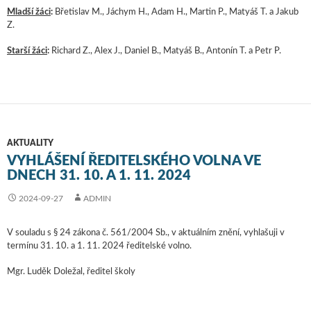
Mladší žáci
:
Břetislav M., Jáchym H., Adam H., Martin P., Matyáš T. a Jakub
Z.
Starší žáci
:
Richard Z., Alex J., Daniel B., Matyáš B., Antonín T. a Petr P.
AKTUALITY
VYHLÁŠENÍ ŘEDITELSKÉHO VOLNA VE
DNECH 31. 10. A 1. 11. 2024
2024-09-27
ADMIN
V souladu s § 24 zákona č. 561/2004 Sb., v aktuálním znění, vyhlašuji v
termínu 31. 10. a 1. 11. 2024 ředitelské volno.
Mgr. Luděk Doležal, ředitel školy