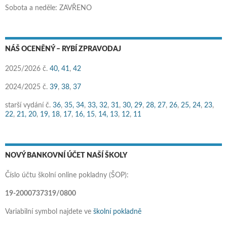
Sobota a neděle: ZAVŘENO
NÁŠ OCENĚNÝ – RYBÍ ZPRAVODAJ
2025/2026 č.
40,
41
,
42
2024/2025 č.
39
,
38
,
37
starší vydání č.
36
,
35,
34
,
33,
32
,
31
,
30,
29
,
28,
27
,
26
,
25,
24
,
23
,
22
,
21,
20
,
19,
18
,
17
,
16,
15
,
14,
13
,
12
,
11
NOVÝ BANKOVNÍ ÚČET NAŠÍ ŠKOLY
Číslo účtu školní online pokladny (ŠOP):
19-2000737319/0800
Variabilní symbol najdete ve
školní pokladně