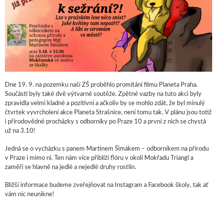
Dne 19. 9. na pozemku naší ZŠ proběhlo promítání filmu Planeta Praha.
Součástí byly také dvě výtvarné soutěže. Zpětné vazby na tuto akci byly
zpravidla velmi kladné a pozitivní a ačkoliv by se mohlo zdát, že byl minulý
čtvrtek vyvrcholení akce Planeta Strašnice, není tomu tak. V plánu jsou totiž
i přírodovědné procházky s odborníky po Praze 10 a první z nich se chystá
už na 3.10!
Jedná se o vycházku s panem Martinem Šimákem – odborníkem na přírodu
v Praze i mimo ni. Ten nám více přiblíží flóru v okolí Mokřadu Triangl a
zaměří se hlavně na jedlé a nejedlé druhy rostlin.
Bližší informace budeme zveřejňovat na Instagram a Facebook školy, tak ať
vám nic neunikne!