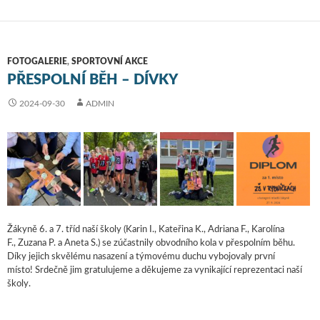
FOTOGALERIE
,
SPORTOVNÍ AKCE
PŘESPOLNÍ BĚH – DÍVKY
2024-09-30
ADMIN
Žákyně 6. a 7. tříd naší školy (Karin I., Kateřina K., Adriana F., Karolína
F., Zuzana P. a Aneta S.) se zúčastnily obvodního kola v přespolním běhu.
Díky jejich skvělému nasazení a týmovému duchu vybojovaly první
místo! Srdečně jim gratulujeme a děkujeme za vynikající reprezentaci naší
školy.