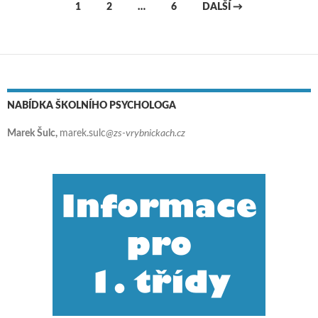
1
2
…
6
DALŠÍ →
Navigace pro příspěvky
NABÍDKA ŠKOLNÍHO PSYCHOLOGA
Marek Šulc,
marek.sulc
@zs-vrybnickach.cz