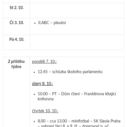
St 2. 10.
Čt 3. 10.
II.ABC – plavání
Pá 4. 10.
Z příštího
pondělí 7. 10.:
týdne
12.45 – schůzka školního parlamentu
úterý 8. 10.:
10.00 – PT – Dům čtení – Franklinova létající
knihovna
čtvrtek 10. 10.:
8.00 – cca 13.00 – minifotbal – SK Slavia Praha
– vybraní žáci 8. a 9. tř. – doprovod p. uč.