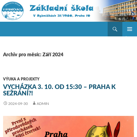
Hledat
ZŠ V Rybníčkách
PŘEJÍT K OBSAHU WEBU
ZÁKLAD
NAVIGA
MENU
Archiv pro měsíc: Září 2024
VÝUKA A PROJEKTY
VYCHÁZKA 3. 10. OD 15:30 – PRAHA K
SEŽRÁNÍ?!
2024-09-30
ADMIN