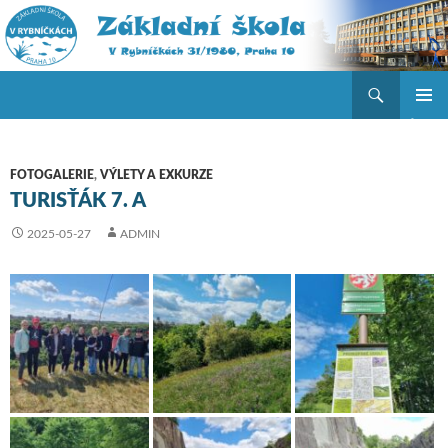
Hledat
ZŠ V Rybníčkách
PŘEJÍT K OBSAHU WEBU
ZÁKLAD
NAVIGA
MENU
FOTOGALERIE
,
VÝLETY A EXKURZE
TURISŤÁK 7. A
2025-05-27
ADMIN