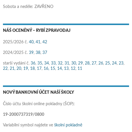
Sobota a neděle: ZAVŘENO
NÁŠ OCENĚNÝ – RYBÍ ZPRAVODAJ
2025/2026 č.
40,
41
,
42
2024/2025 č.
39
,
38
,
37
starší vydání č.
36
,
35,
34
,
33,
32
,
31
,
30,
29
,
28,
27
,
26
,
25,
24
,
23
,
22
,
21,
20
,
19,
18
,
17
,
16,
15
,
14,
13
,
12
,
11
NOVÝ BANKOVNÍ ÚČET NAŠÍ ŠKOLY
Číslo účtu školní online pokladny (ŠOP):
19-2000737319/0800
Variabilní symbol najdete ve
školní pokladně