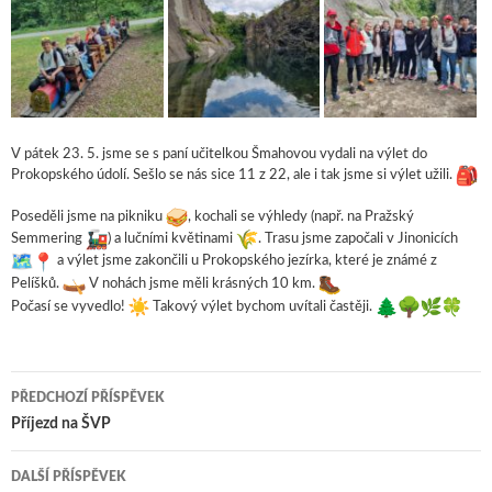
V pátek 23. 5. jsme se s paní učitelkou Šmahovou vydali na výlet do
Prokopského údolí. Sešlo se nás sice 11 z 22, ale i tak jsme si výlet užili.
Poseděli jsme na pikniku
, kochali se výhledy (např. na Pražský
Semmering
) a lučními květinami
. Trasu jsme započali v Jinonicích
a výlet jsme zakončili u Prokopského jezírka, které je známé z
Pelíšků.
V nohách jsme měli krásných 10 km.
Počasí se vyvedlo!
Takový výlet bychom uvítali častěji.
PŘEDCHOZÍ PŘÍSPĚVEK
Navigace pro příspěvky
Příjezd na ŠVP
DALŠÍ PŘÍSPĚVEK