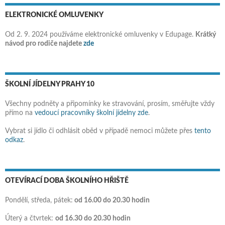
ELEKTRONICKÉ OMLUVENKY
Od 2. 9. 2024 používáme elektronické omluvenky v Edupage.
Krátký
návod pro rodiče najdete
zde
ŠKOLNÍ JÍDELNY PRAHY 10
Všechny podněty a připomínky ke stravování, prosím, směřujte vždy
přímo na
vedoucí pracovníky školní jídelny zde
.
Vybrat si jídlo či odhlásit oběd v případě nemoci můžete přes
tento
odkaz
.
OTEVÍRACÍ DOBA ŠKOLNÍHO HŘIŠTĚ
Pondělí, středa, pátek:
od 16.00 do 20.30 hodin
Úterý a čtvrtek:
od 16.30 do 20.30 hodin