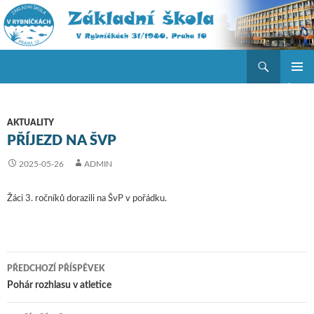
Hledat
ZŠ V Rybníčkách
PŘEJÍT K OBSAHU WEBU
ZÁKLAD
NAVIGA
MENU
AKTUALITY
PŘÍJEZD NA ŠVP
2025-05-26
ADMIN
Žáci 3. ročníků dorazili na ŠvP v pořádku.
PŘEDCHOZÍ PŘÍSPĚVEK
Navigace pro příspěvky
Pohár rozhlasu v atletice