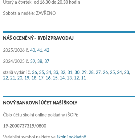
Úterý a čtvrtek:
od 16.30 do 20.30 hodin
Sobota a neděle: ZAVŘENO
NÁŠ OCENĚNÝ – RYBÍ ZPRAVODAJ
2025/2026 č.
40,
41
,
42
2024/2025 č.
39
,
38
,
37
starší vydání č.
36
,
35,
34
,
33,
32
,
31
,
30,
29
,
28,
27
,
26
,
25,
24
,
23
,
22
,
21,
20
,
19,
18
,
17
,
16,
15
,
14,
13
,
12
,
11
NOVÝ BANKOVNÍ ÚČET NAŠÍ ŠKOLY
Číslo účtu školní online pokladny (ŠOP):
19-2000737319/0800
Variabilní symbol najdete ve
školní pokladně