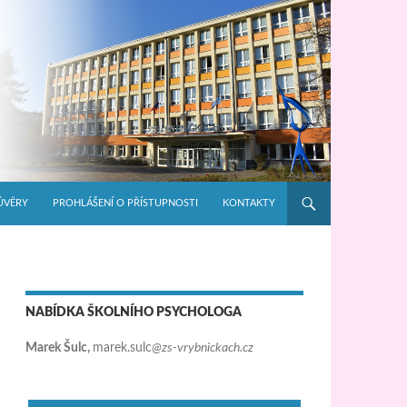
ŮVĚRY
PROHLÁŠENÍ O PŘÍSTUPNOSTI
KONTAKTY
NABÍDKA ŠKOLNÍHO PSYCHOLOGA
Marek Šulc,
marek.sulc
@zs-vrybnickach.cz