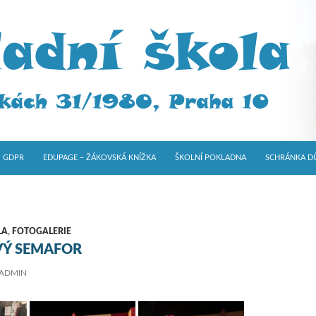
GDPR
EDUPAGE – ŽÁKOVSKÁ KNÍŽKA
ŠKOLNÍ POKLADNA
SCHRÁNKA D
LA
,
FOTOGALERIE
Ý SEMAFOR
ADMIN