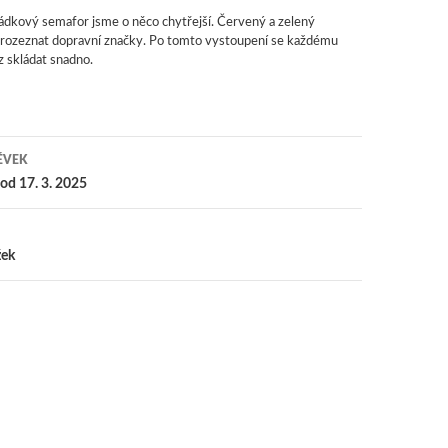
ádkový semafor jsme o něco chytřejší. Červený a zelený
i rozeznat dopravní značky. Po tomto vystoupení se každému
z skládat snadno.
ĚVEK
 pro příspěvky
od 17. 3. 2025
žek