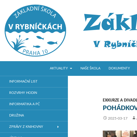
PŘEJÍT K OBSAHU WEBU
Hledat
ZŠ V Rybníčkách
AKTUALITY
NAŠE ŠKOLA
DOKUMENTY
Základní škola v Praze 10
INFORMAČNÍ LIST
ROZVRHY HODIN
EXKURZE A DIVAD
INFORMATIKA A PČ
POHÁDKOV
DRUŽINA
2025-03-17
ZPRÁVY Z KNIHOVNY