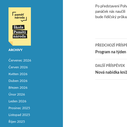
Po představení Poh
panáček nás naučil
bude řidičský průka
PŘEDCHOZÍ PŘÍSP
ARCHIVY
Navigace
Program na týden 
Červenec 2026
DALŠÍ PŘÍSPĚVEK
Červen 2026
Nová nabídka kní
Květen 2026
Duben 2026
Březen 2026
Únor 2026
Leden 2026
Prosinec 2025
Listopad 2025
Říjen 2025