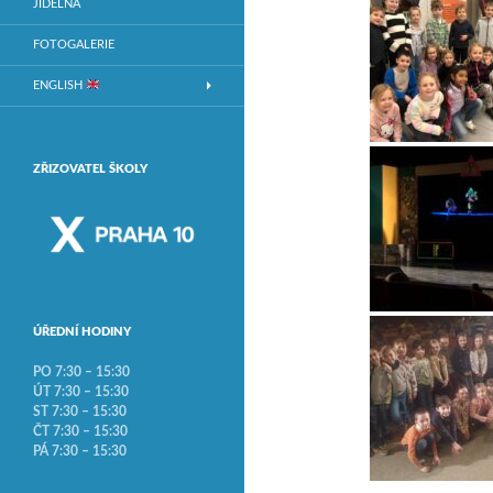
JÍDELNA
FOTOGALERIE
ENGLISH
ZŘIZOVATEL ŠKOLY
ÚŘEDNÍ HODINY
PO 7:30 – 15:30
ÚT 7:30 – 15:30
ST 7:30 – 15:30
ČT 7:30 – 15:30
PÁ 7:30 – 15:30