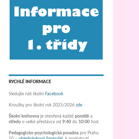
RYCHLÉ INFORMACE
Sledujte náš školní
Facebook
Kroužky pro školní rok 2025/2026
zde
Školní knihovna
je otevřená každé
pondělí
a
středu
o velké přestávce od
9:40
do
10:00
hod.
Pedagogicko-psychologická poradna
pro Prahu
10 –
objednávkový formulář
k poskytnutí