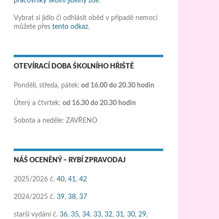
pracovníky školní jídelny zde
.
Vybrat si jídlo či odhlásit oběd v případě nemoci
můžete přes
tento odkaz
.
OTEVÍRACÍ DOBA ŠKOLNÍHO HŘIŠTĚ
Pondělí, středa, pátek:
od 16.00 do 20.30 hodin
Úterý a čtvrtek:
od 16.30 do 20.30 hodin
Sobota a neděle: ZAVŘENO
NÁŠ OCENĚNÝ – RYBÍ ZPRAVODAJ
2025/2026 č.
40,
41
,
42
2024/2025 č.
39
,
38
,
37
starší vydání č.
36
,
35,
34
,
33,
32
,
31
,
30,
29
,