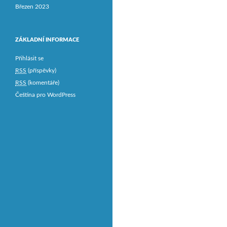
Březen 2023
ZÁKLADNÍ INFORMACE
Přihlásit se
RSS
(příspěvky)
RSS
(komentáře)
Čeština pro WordPress