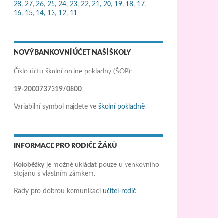
28,
27
,
26
,
25,
24
,
23
,
22
,
21,
20
,
19,
18
,
17
,
16,
15
,
14,
13
,
12
,
11
NOVÝ BANKOVNÍ ÚČET NAŠÍ ŠKOLY
Číslo účtu školní online pokladny (ŠOP):
19-2000737319/0800
Variabilní symbol najdete ve
školní pokladně
INFORMACE PRO RODIČE ŽÁKŮ
Koloběžky
je možné ukládat pouze u venkovního
stojanu s vlastním zámkem.
Rady pro dobrou komunikaci
učitel-rodič