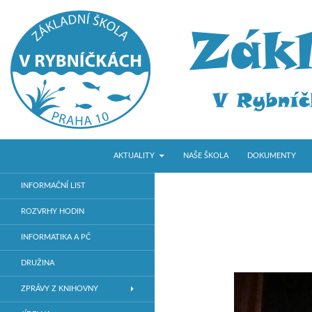
PŘEJÍT K OBSAHU WEBU
Hledat
ZŠ V Rybníčkách
AKTUALITY
NAŠE ŠKOLA
DOKUMENTY
Základní škola v Praze 10
INFORMAČNÍ LIST
ROZVRHY HODIN
INFORMATIKA A PČ
DRUŽINA
ZPRÁVY Z KNIHOVNY