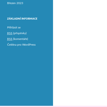
Březen 2023
ZÁKLADNÍ INFORMACE
Přihlásit se
RSS
(příspěvky)
RSS
(komentáře)
Čeština pro WordPress