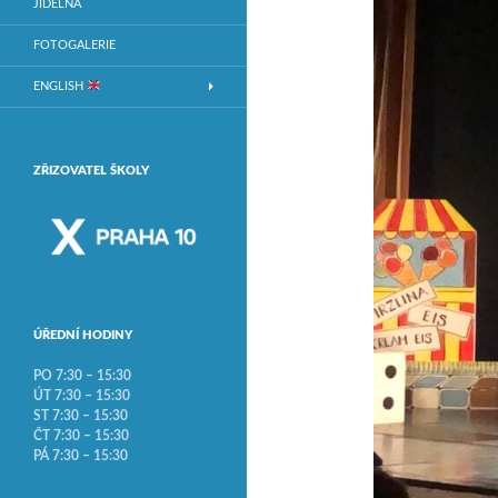
JÍDELNA
FOTOGALERIE
ENGLISH
ZŘIZOVATEL ŠKOLY
ÚŘEDNÍ HODINY
PO 7:30 – 15:30
ÚT 7:30 – 15:30
ST 7:30 – 15:30
ČT 7:30 – 15:30
PÁ 7:30 – 15:30