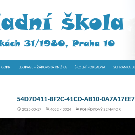
GDPR
EDUPAGE – ŽÁKOVSKÁ KNÍŽKA
ŠKOLNÍ POKLADNA
SCHRÁNKA D
54D7D411-8F2C-41CD-AB10-0A7A17EE
2025-03-17
4032 × 3024
POHÁDKOVÝ SEMAFOR