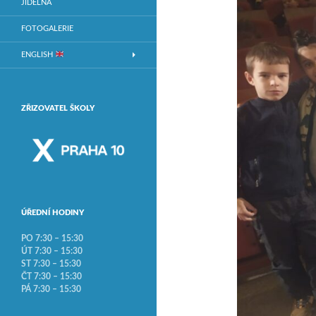
JÍDELNA
FOTOGALERIE
ENGLISH
ZŘIZOVATEL ŠKOLY
ÚŘEDNÍ HODINY
PO 7:30 – 15:30
ÚT 7:30 – 15:30
ST 7:30 – 15:30
ČT 7:30 – 15:30
PÁ 7:30 – 15:30