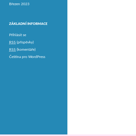
Březen 2023
ZÁKLADNÍ INFORMACE
Přihlásit se
RSS
(příspěvky)
RSS
(komentáře)
Čeština pro WordPress