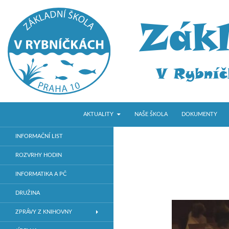
PŘEJÍT K OBSAHU WEBU
Hledat
ZŠ V Rybníčkách
AKTUALITY
NAŠE ŠKOLA
DOKUMENTY
Základní škola v Praze 10
INFORMAČNÍ LIST
ROZVRHY HODIN
INFORMATIKA A PČ
DRUŽINA
ZPRÁVY Z KNIHOVNY