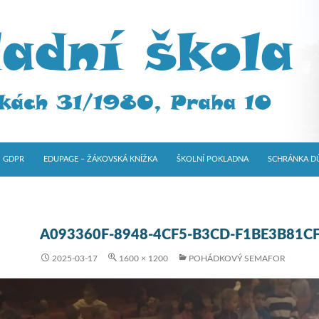
GDPR
EDUPAGE – ŽÁKOVSKÁ KNÍŽKA
ŠKOLNÍ POKLADNA
SCHRÁNKA D
A093360F-8948-4CF5-B3CD-F1BE3B81C
2025-03-17
1600 × 1200
POHÁDKOVÝ SEMAFOR