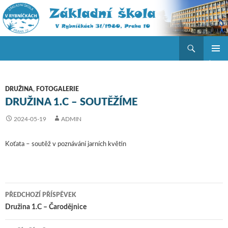
Hledat
ZŠ V Rybníčkách
PŘEJÍT K OBSAHU WEBU
ZÁKLAD
NAVIGA
MENU
DRUŽINA
,
FOTOGALERIE
DRUŽINA 1.C – SOUTĚŽÍME
2024-05-19
ADMIN
Koťata – soutěž v poznávání jarních květin
PŘEDCHOZÍ PŘÍSPĚVEK
Navigace pro příspěvky
Družina 1.C – Čarodějnice