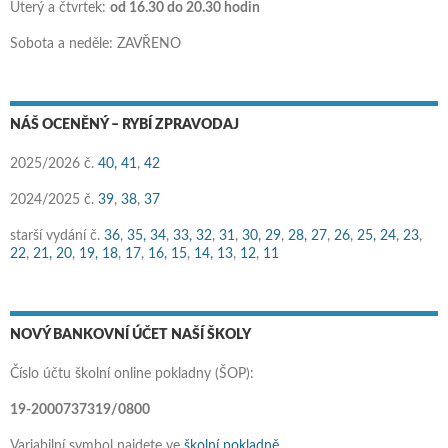
Úterý a čtvrtek:
od 16.30 do 20.30 hodin
Sobota a neděle: ZAVŘENO
NÁŠ OCENĚNÝ – RYBÍ ZPRAVODAJ
2025/2026 č.
40,
41
,
42
2024/2025 č.
39
,
38
,
37
starší vydání č.
36
,
35,
34
,
33,
32
,
31
,
30,
29
,
28,
27
,
26
,
25,
24
,
23
,
22
,
21,
20
,
19,
18
,
17
,
16,
15
,
14,
13
,
12
,
11
NOVÝ BANKOVNÍ ÚČET NAŠÍ ŠKOLY
Číslo účtu školní online pokladny (ŠOP):
19-2000737319/0800
Variabilní symbol najdete ve
školní pokladně