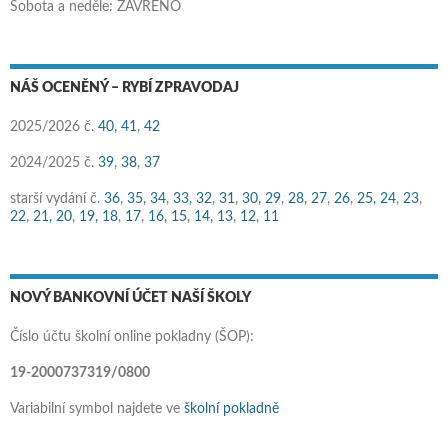
Sobota a neděle: ZAVŘENO
NÁŠ OCENĚNÝ – RYBÍ ZPRAVODAJ
2025/2026 č.
40,
41
,
42
2024/2025 č.
39
,
38
,
37
starší vydání č.
36
,
35,
34
,
33,
32
,
31
,
30,
29
,
28,
27
,
26
,
25,
24
,
23
,
22
,
21,
20
,
19,
18
,
17
,
16,
15
,
14,
13
,
12
,
11
NOVÝ BANKOVNÍ ÚČET NAŠÍ ŠKOLY
Číslo účtu školní online pokladny (ŠOP):
19-2000737319/0800
Variabilní symbol najdete ve
školní pokladně