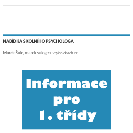
NABÍDKA ŠKOLNÍHO PSYCHOLOGA
Marek Šulc,
marek.sulc
@zs-vrybnickach.cz