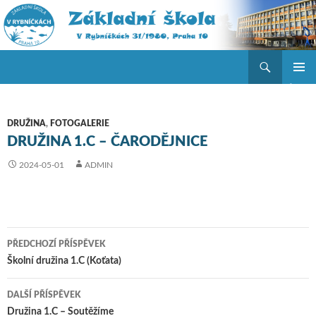
Hledat
ZŠ V Rybníčkách
PŘEJÍT K OBSAHU WEBU
ZÁKLAD
NAVIGA
MENU
DRUŽINA
,
FOTOGALERIE
DRUŽINA 1.C – ČARODĚJNICE
2024-05-01
ADMIN
PŘEDCHOZÍ PŘÍSPĚVEK
Navigace pro příspěvky
Školní družina 1.C (Koťata)
DALŠÍ PŘÍSPĚVEK
Družina 1.C – Soutěžíme