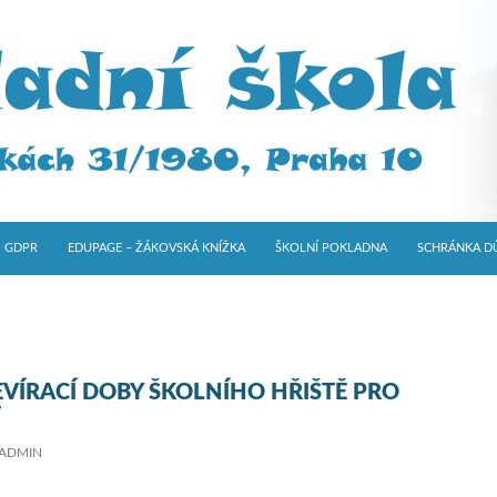
GDPR
EDUPAGE – ŽÁKOVSKÁ KNÍŽKA
ŠKOLNÍ POKLADNA
SCHRÁNKA D
VÍRACÍ DOBY ŠKOLNÍHO HŘIŠTĚ PRO
T
ADMIN