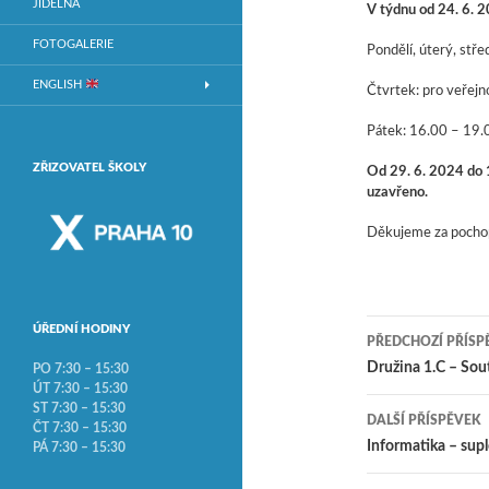
JÍDELNA
V týdnu od 24. 6. 2
FOTOGALERIE
Pondělí, úterý, stř
ENGLISH
Čtvrtek: pro veřejn
Pátek: 16.00 – 19.
ZŘIZOVATEL ŠKOLY
Od 29. 6. 2024 do 1
uzavřeno.
Děkujeme za pochop
ÚŘEDNÍ HODINY
PŘEDCHOZÍ PŘÍSP
Navigace
Družina 1.C – Sou
PO 7:30 – 15:30
ÚT 7:30 – 15:30
ST 7:30 – 15:30
DALŠÍ PŘÍSPĚVEK
ČT 7:30 – 15:30
Informatika – sup
PÁ 7:30 – 15:30