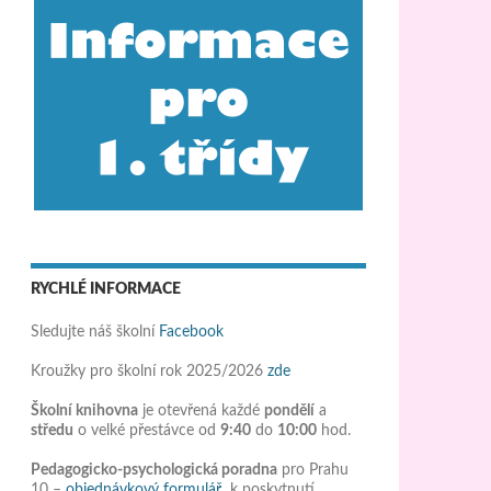
RYCHLÉ INFORMACE
Sledujte náš školní
Facebook
Kroužky pro školní rok 2025/2026
zde
Školní knihovna
je otevřená každé
pondělí
a
středu
o velké přestávce od
9:40
do
10:00
hod.
Pedagogicko-psychologická poradna
pro Prahu
10 –
objednávkový formulář
k poskytnutí