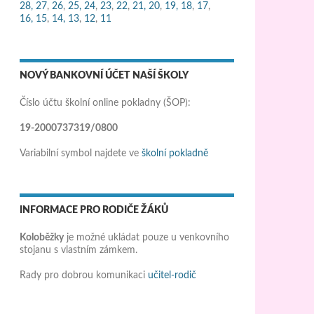
28,
27
,
26
,
25,
24
,
23
,
22
,
21,
20
,
19,
18
,
17
,
16,
15
,
14,
13
,
12
,
11
NOVÝ BANKOVNÍ ÚČET NAŠÍ ŠKOLY
Číslo účtu školní online pokladny (ŠOP):
19-2000737319/0800
Variabilní symbol najdete ve
školní pokladně
INFORMACE PRO RODIČE ŽÁKŮ
Koloběžky
je možné ukládat pouze u venkovního
stojanu s vlastním zámkem.
Rady pro dobrou komunikaci
učitel-rodič