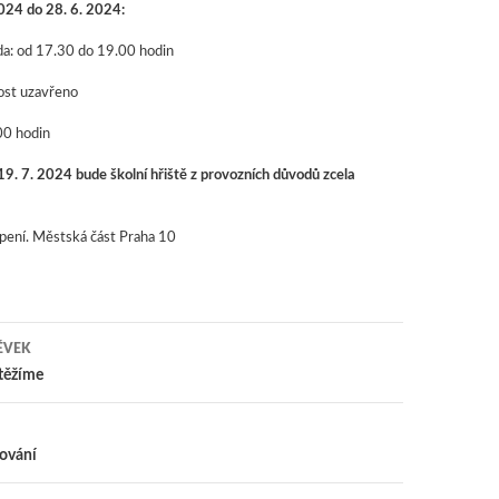
024 do 28. 6. 2024:
eda: od 17.30 do 19.00 hodin
ost uzavřeno
00 hodin
9. 7. 2024 bude školní hřiště z provozních důvodů zcela
ení. Městská část Praha 10
ĚVEK
 pro příspěvky
těžíme
lování