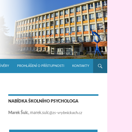
ŮVĚRY
PROHLÁŠENÍ O PŘÍSTUPNOSTI
KONTAKTY
NABÍDKA ŠKOLNÍHO PSYCHOLOGA
Marek Šulc,
marek.sulc
@zs-vrybnickach.cz