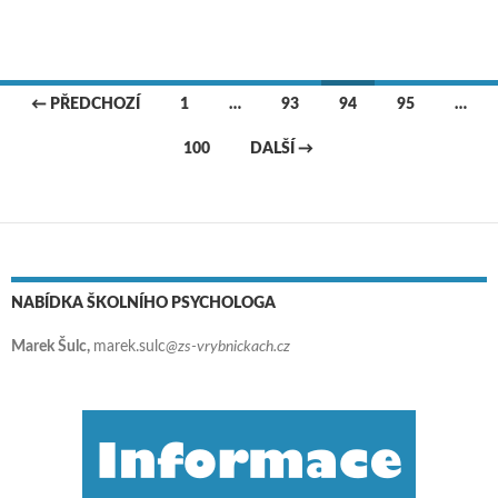
← PŘEDCHOZÍ
1
…
93
94
95
…
Navigace pro příspěvky
100
DALŠÍ →
NABÍDKA ŠKOLNÍHO PSYCHOLOGA
Marek Šulc,
marek.sulc
@zs-vrybnickach.cz