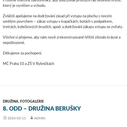
Prosíme všechny návštěvníky, aby dodržovali provozní řád školního hřiště,
který je vyvěšen u vchodu.
Zvláště apelujeme na dodržování zásad při vstupu na plochu s novým
umělým povrchem – zákaz vstupu v kopačkách, botách s podpatkem,
tretrách, kolečkových bruslích, apod. a dodržování zákazu vstupu se zvířaty.
Všichni si přejeme, aby nám nově zrekonstruované hřiště zůstalo krásné a
nepoškozené.
Děkujeme za pochopení.
MČ Praha 10 a ZŠ V Rybníčkách
DRUŽINA
,
FOTOGALERIE
8. ODD – DRUŽINA BERUŠKY
2024-03-15
ADMIN