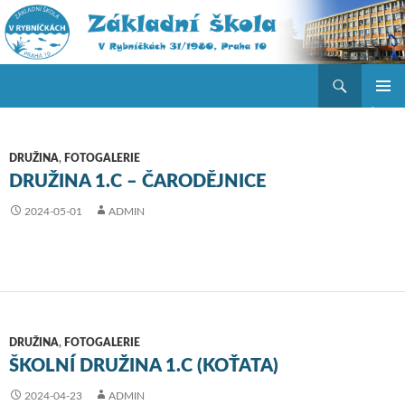
Hledat
ZŠ V Rybníčkách
PŘEJÍT K OBSAHU WEBU
ZÁKLAD
NAVIGA
MENU
DRUŽINA
,
FOTOGALERIE
DRUŽINA 1.C – ČARODĚJNICE
2024-05-01
ADMIN
DRUŽINA
,
FOTOGALERIE
ŠKOLNÍ DRUŽINA 1.C (KOŤATA)
2024-04-23
ADMIN