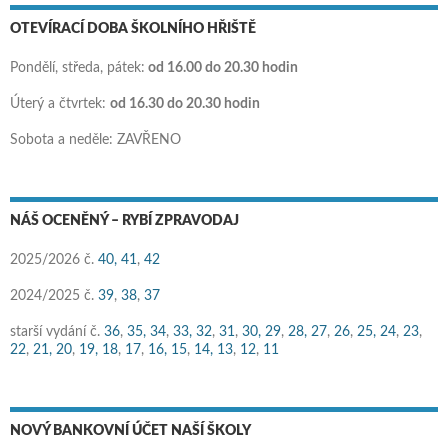
OTEVÍRACÍ DOBA ŠKOLNÍHO HŘIŠTĚ
Pondělí, středa, pátek:
od 16.00 do 20.30 hodin
Úterý a čtvrtek:
od 16.30 do 20.30 hodin
Sobota a neděle: ZAVŘENO
NÁŠ OCENĚNÝ – RYBÍ ZPRAVODAJ
2025/2026 č.
40,
41
,
42
2024/2025 č.
39
,
38
,
37
starší vydání č.
36
,
35,
34
,
33,
32
,
31
,
30,
29
,
28,
27
,
26
,
25,
24
,
23
,
22
,
21,
20
,
19,
18
,
17
,
16,
15
,
14,
13
,
12
,
11
NOVÝ BANKOVNÍ ÚČET NAŠÍ ŠKOLY