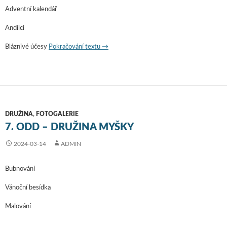
Adventní kalendář
Andílci
Bláznivé účesy
Pokračování textu
8. odd – družina Berušky
→
DRUŽINA
,
FOTOGALERIE
7. ODD – DRUŽINA MYŠKY
2024-03-14
ADMIN
Bubnování
Vánoční besídka
Malování