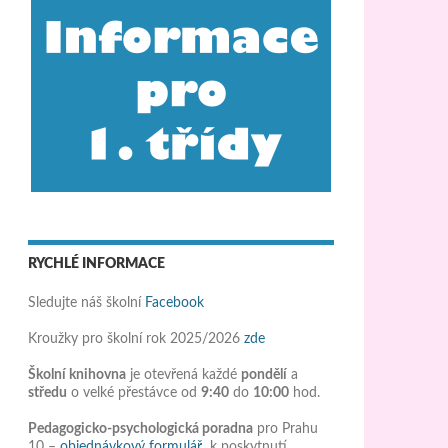
RYCHLÉ INFORMACE
Sledujte náš školní
Facebook
Kroužky pro školní rok 2025/2026
zde
Školní knihovna
je otevřená každé
pondělí
a
středu
o velké přestávce od
9:40
do
10:00
hod.
Pedagogicko-psychologická poradna
pro Prahu
10 –
objednávkový formulář
k poskytnutí