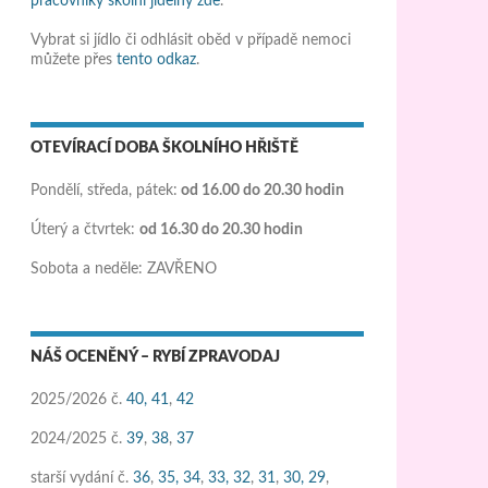
pracovníky školní jídelny zde
.
Vybrat si jídlo či odhlásit oběd v případě nemoci
můžete přes
tento odkaz
.
OTEVÍRACÍ DOBA ŠKOLNÍHO HŘIŠTĚ
Pondělí, středa, pátek:
od 16.00 do 20.30 hodin
Úterý a čtvrtek:
od 16.30 do 20.30 hodin
Sobota a neděle: ZAVŘENO
NÁŠ OCENĚNÝ – RYBÍ ZPRAVODAJ
2025/2026 č.
40,
41
,
42
2024/2025 č.
39
,
38
,
37
starší vydání č.
36
,
35,
34
,
33,
32
,
31
,
30,
29
,