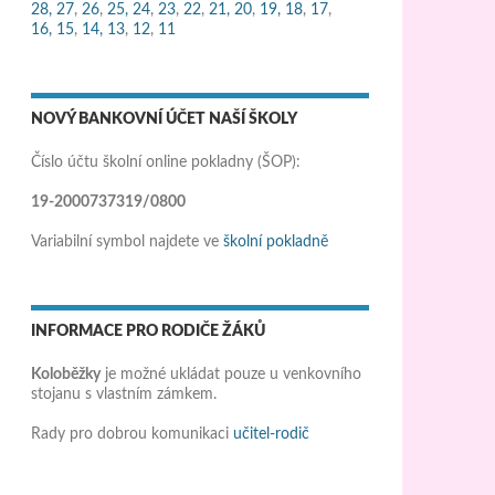
28,
27
,
26
,
25,
24
,
23
,
22
,
21,
20
,
19,
18
,
17
,
16,
15
,
14,
13
,
12
,
11
NOVÝ BANKOVNÍ ÚČET NAŠÍ ŠKOLY
Číslo účtu školní online pokladny (ŠOP):
19-2000737319/0800
Variabilní symbol najdete ve
školní pokladně
INFORMACE PRO RODIČE ŽÁKŮ
Koloběžky
je možné ukládat pouze u venkovního
stojanu s vlastním zámkem.
Rady pro dobrou komunikaci
učitel-rodič