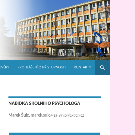
ŮVĚRY
PROHLÁŠENÍ O PŘÍSTUPNOSTI
KONTAKTY
NABÍDKA ŠKOLNÍHO PSYCHOLOGA
Marek Šulc,
marek.sulc
@zs-vrybnickach.cz