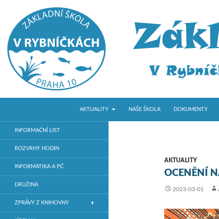
PŘEJÍT K OBSAHU WEBU
Hledat
ZŠ V Rybníčkách
AKTUALITY
NAŠE ŠKOLA
DOKUMENTY
Základní škola v Praze 10
INFORMAČNÍ LIST
ROZVRHY HODIN
AKTUALITY
INFORMATIKA A PČ
OCENĚNÍ N
DRUŽINA
2023-03-01
ZPRÁVY Z KNIHOVNY