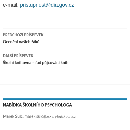
e-mail:
pristupnost@dia.gov.cz
PŘEDCHOZÍ PŘÍSPĚVEK
Navigace pro příspěvky
Ocenění našich žáků
DALŠÍ PŘÍSPĚVEK
Školní knihovna – řád půjčování knih
NABÍDKA ŠKOLNÍHO PSYCHOLOGA
Marek Šulc,
marek.sulc
@zs-vrybnickach.cz