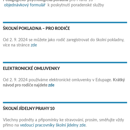
Pedagogicko-psychologická poradna
pro Prahu 10 –
objednávkový formulář
k poskytnutí poradenské služby
ŠKOLNÍ POKLADNA – PRO RODIČE
Od 2. 9. 2024 se můžete jako rodič zaregistrovat do školní pokladny,
více na stránce
zde
ELEKTRONICKÉ OMLUVENKY
Od 2. 9. 2024 používáme elektronické omluvenky v Edupage.
Krátký
návod pro rodiče najdete
zde
ŠKOLNÍ JÍDELNY PRAHY 10
Všechny podněty a připomínky ke stravování, prosím, směřujte vždy
přímo na
vedoucí pracovníky školní jídelny zde
.