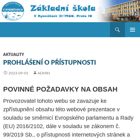
Hledat
ZŠ V Rybníčkách
PŘEJÍT K OBSAHU WEBU
ZÁKLAD
NAVIGA
MENU
AKTUALITY
PROHLÁŠENÍ O PŘÍSTUPNOSTI
2023-09-01
ADMIN
POVINNÉ POŽADAVKY NA OBSAH
Provozovatel tohoto webu se zavazuje ke
zpřístupnění obsahu této webové prezentace v
souladu se směrnicí Evropského parlamentu a Rady
(EU) 2016/2102, dále v souladu se zákonem č.
99/2019 Sb., o přístupnosti internetových stránek a