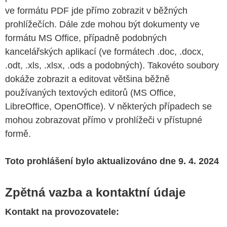
ve formátu PDF jde přímo zobrazit v běžných
prohlížečích. Dále zde mohou být dokumenty ve
formátu MS Office, případně podobných
kancelářských aplikací (ve formátech .doc, .docx,
.odt, .xls, .xlsx, .ods a podobných).
Takovéto soubory
dokáže zobrazit a editovat většina běžně
používaných textových editorů (MS Office,
LibreOffice, OpenOffice). V některých případech se
mohou zobrazovat přímo v prohlížeči v přístupné
formě.
Toto prohlášení bylo
aktualizováno
dne
9
.
4
. 202
4
Zpětná vazba a kontaktní údaje
Kontakt na provozovatele: