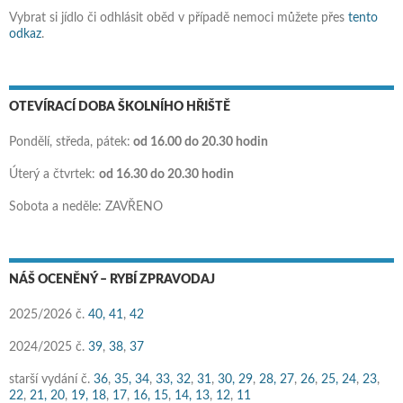
Vybrat si jídlo či odhlásit oběd v případě nemoci můžete přes
tento
odkaz
.
OTEVÍRACÍ DOBA ŠKOLNÍHO HŘIŠTĚ
Pondělí, středa, pátek:
od 16.00 do 20.30 hodin
Úterý a čtvrtek:
od 16.30 do 20.30 hodin
Sobota a neděle: ZAVŘENO
NÁŠ OCENĚNÝ – RYBÍ ZPRAVODAJ
2025/2026 č.
40,
41
,
42
2024/2025 č.
39
,
38
,
37
starší vydání č.
36
,
35,
34
,
33,
32
,
31
,
30,
29
,
28,
27
,
26
,
25,
24
,
23
,
22
,
21,
20
,
19,
18
,
17
,
16,
15
,
14,
13
,
12
,
11