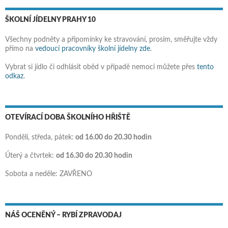
ŠKOLNÍ JÍDELNY PRAHY 10
Všechny podněty a připomínky ke stravování, prosím, směřujte vždy
přímo na
vedoucí pracovníky školní jídelny zde
.
Vybrat si jídlo či odhlásit oběd v případě nemoci můžete přes
tento
odkaz
.
OTEVÍRACÍ DOBA ŠKOLNÍHO HŘIŠTĚ
Pondělí, středa, pátek:
od 16.00 do 20.30 hodin
Úterý a čtvrtek:
od 16.30 do 20.30 hodin
Sobota a neděle: ZAVŘENO
NÁŠ OCENĚNÝ – RYBÍ ZPRAVODAJ