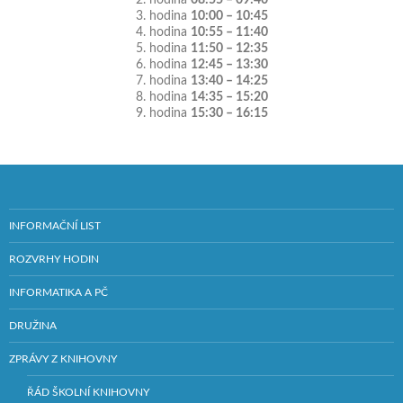
2. hodina
08:55 – 09:40
3. hodina
10:00 – 10:45
4. hodina
10:55 – 11:40
5. hodina
11:50 – 12:35
6. hodina
12:45 – 13:30
7. hodina
13:40 – 14:25
8. hodina
14:35 – 15:20
9. hodina
15:30 – 16:15
INFORMAČNÍ LIST
ROZVRHY HODIN
INFORMATIKA A PČ
DRUŽINA
ZPRÁVY Z KNIHOVNY
ŘÁD ŠKOLNÍ KNIHOVNY