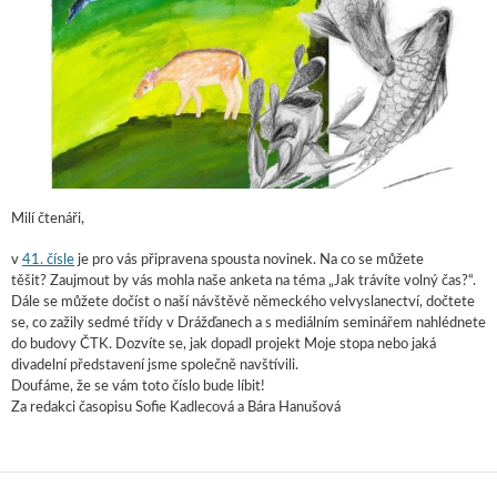
Milí čtenáři,
v
41. čísle
je pro vás připravena spousta novinek. Na co se můžete
těšit? Zaujmout by vás mohla naše anketa na téma „Jak trávíte volný čas?“.
Dále se můžete dočíst o naší návštěvě německého velvyslanectví, dočtete
se, co zažily sedmé třídy v Drážďanech a s mediálním seminářem nahlédnete
do budovy ČTK. Dozvíte se, jak dopadl projekt Moje stopa nebo jaká
divadelní představení jsme společně navštívili.
Doufáme, že se vám toto číslo bude líbit!
Za redakci časopisu Sofie Kadlecová a Bára Hanušová