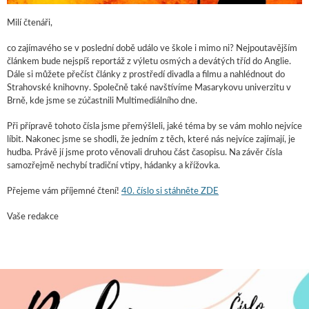
Milí čtenáři,
co zajímavého se v poslední době událo ve škole i mimo ni? Nejpoutavějším
článkem bude nejspíš reportáž z výletu osmých a devátých tříd do Anglie.
Dále si můžete přečíst články z prostředí divadla a filmu a nahlédnout do
Strahovské knihovny. Společně také navštívíme Masarykovu univerzitu v
Brně, kde jsme se zúčastnili Multimediálního dne.
Při přípravě tohoto čísla jsme přemýšleli, jaké téma by se vám mohlo nejvíce
líbit. Nakonec jsme se shodli, že jedním z těch, které nás nejvíce zajímají, je
hudba. Právě jí jsme proto věnovali druhou část časopisu. Na závěr čísla
samozřejmě nechybí tradiční vtipy, hádanky a křížovka.
Přejeme vám příjemné čtení!
40. číslo si stáhněte ZDE
Vaše redakce