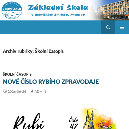
Hledat
ZŠ V Rybníčkách
PŘEJÍT K OBSAHU WEBU
ZÁKLAD
NAVIGA
MENU
Archiv rubriky: Školní časopis
ŠKOLNÍ ČASOPIS
NOVÉ ČÍSLO RYBÍHO ZPRAVODAJE
2026-06-26
ADMIN