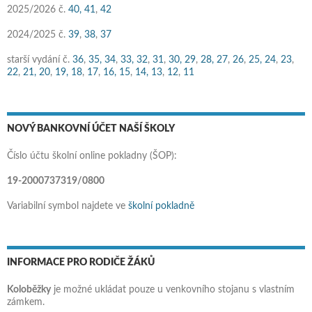
2025/2026 č.
40,
41
,
42
2024/2025 č.
39
,
38
,
37
starší vydání č.
36
,
35,
34
,
33,
32
,
31
,
30,
29
,
28,
27
,
26
,
25,
24
,
23
,
22
,
21,
20
,
19,
18
,
17
,
16,
15
,
14,
13
,
12
,
11
NOVÝ BANKOVNÍ ÚČET NAŠÍ ŠKOLY
Číslo účtu školní online pokladny (ŠOP):
19-2000737319/0800
Variabilní symbol najdete ve
školní pokladně
INFORMACE PRO RODIČE ŽÁKŮ
Koloběžky
je možné ukládat pouze u venkovního stojanu s vlastním
zámkem.