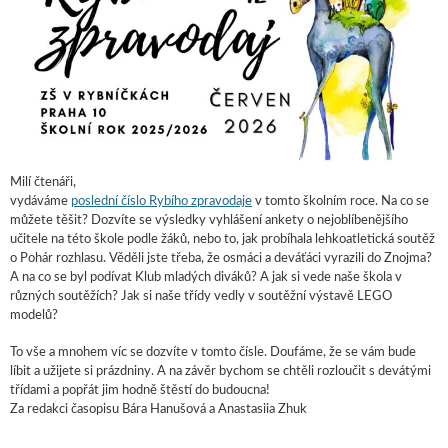
Milí čtenáři,
vydáváme
poslední číslo Rybího zpravodaje
v tomto školním roce. Na co se
můžete těšit? Dozvíte se výsledky vyhlášení ankety o nejoblíbenějšího
učitele na této škole podle žáků, nebo to, jak probíhala lehkoatletická soutěž
o Pohár rozhlasu. Věděli jste třeba, že osmáci a deváťáci vyrazili do Znojma?
A na co se byl podívat Klub mladých diváků? A jak si vede naše škola v
různých soutěžích? Jak si naše třídy vedly v soutěžní výstavě LEGO
modelů?
To vše a mnohem víc se dozvíte v tomto čísle. Doufáme, že se vám bude
líbit a užijete si prázdniny. A na závěr bychom se chtěli rozloučit s devátými
třídami a popřát jim hodně štěstí do budoucna!
Za redakci časopisu Bára Hanušová a Anastasiia Zhuk