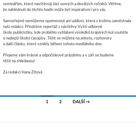
seminářům, které navštěvují žáci osmých a devátých ročníků. Věříme,
že nahlédnutí do těchto hodin může být inspirativní i pro vás.
Samozřejmě nemůžeme opomenout ani událost, která v květnu zaměstnala
naši redakci. Přinášíme reportáž z návštěvy Vyšší odborné
školy publicistiky, kde proběhlo vyhlášení výsledků krajských kol soutěže
o nejlepší školní časopisy. Těšit se můžete na anketu, rozhovory
a další články, které vznikly během tohoto mediálního dne.
Přejeme vám krásné a odpočinkové prázdniny a v září se budeme
těšit na shledanou!
Za redakci Hana Zítová
1
2
DALŠÍ →
Navigace pro příspěvky