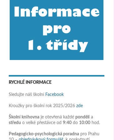
RYCHLÉ INFORMACE
Sledujte náš školní
Facebook
Kroužky pro školní rok 2025/2026
zde
Školní knihovna
je otevřená každé
pondělí
a
středu
o velké přestávce od
9:40
do
10:00
hod.
Pedagogicko-psychologická poradna
pro Prahu
10 –
objednávkový formulář
k poskytnutí