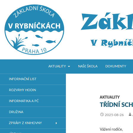
PŘEJÍT K OBSAHU WEBU
Hledat
ZŠ V Rybníčkách
AKTUALITY
NAŠE ŠKOLA
DOKUMENTY
Základní škola v Praze 10
INFORMAČNÍ LIST
ROZVRHY HODIN
AKTUALITY
INFORMATIKA A PČ
TŘÍDNÍ SCH
DRUŽINA
2025-08-26
ZPRÁVY Z KNIHOVNY
Vážení rodiče,