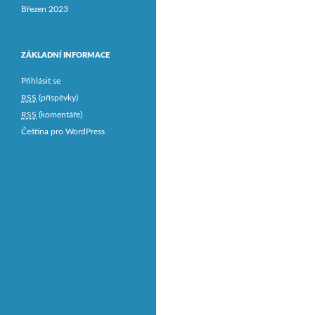
Březen 2023
ZÁKLADNÍ INFORMACE
Přihlásit se
RSS
(příspěvky)
RSS
(komentáře)
Čeština pro WordPress