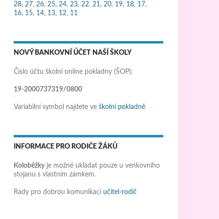
28,
27
,
26
,
25,
24
,
23
,
22
,
21,
20
,
19,
18
,
17
,
16,
15
,
14,
13
,
12
,
11
NOVÝ BANKOVNÍ ÚČET NAŠÍ ŠKOLY
Číslo účtu školní online pokladny (ŠOP):
19-2000737319/0800
Variabilní symbol najdete ve
školní pokladně
INFORMACE PRO RODIČE ŽÁKŮ
Koloběžky
je možné ukládat pouze u venkovního
stojanu s vlastním zámkem.
Rady pro dobrou komunikaci
učitel-rodič