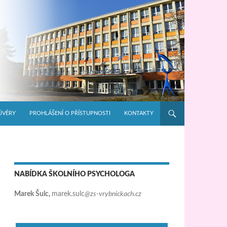
ŮVĚRY
PROHLÁŠENÍ O PŘÍSTUPNOSTI
KONTAKTY
NABÍDKA ŠKOLNÍHO PSYCHOLOGA
Marek Šulc,
marek.sulc
@zs-vrybnickach.cz