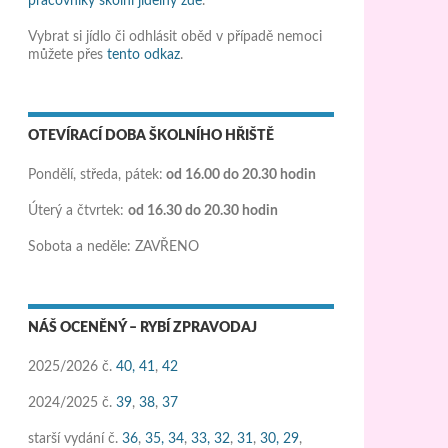
pracovníky školní jídelny zde
.
Vybrat si jídlo či odhlásit oběd v případě nemoci
můžete přes
tento odkaz
.
OTEVÍRACÍ DOBA ŠKOLNÍHO HŘIŠTĚ
Pondělí, středa, pátek:
od 16.00 do 20.30 hodin
Úterý a čtvrtek:
od 16.30 do 20.30 hodin
Sobota a neděle: ZAVŘENO
NÁŠ OCENĚNÝ – RYBÍ ZPRAVODAJ
2025/2026 č.
40,
41
,
42
2024/2025 č.
39
,
38
,
37
starší vydání č.
36
,
35,
34
,
33,
32
,
31
,
30,
29
,