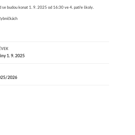
íd se budou konat 1. 9. 2025 od 16:30 ve 4. patře školy.
Rybníčkách
ĚVEK
 pro příspěvky
iny 1. 9. 2025
2025/2026