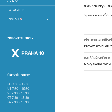
JÍDELNA
třídní schůzky 6. tř
FOTOGALERIE
S pozdravem ZŠ V 
ENGLISH
ZŘIZOVATEL ŠKOLY
PŘEDCHOZÍ PŘÍSP
Navigace
Provoz školní druž
DALŠÍ PŘÍSPĚVEK
Nový školní rok 
ÚŘEDNÍ HODINY
PO 7:30 – 15:30
ÚT 7:30 – 15:30
ST 7:30 – 15:30
ČT 7:30 – 15:30
PÁ 7:30 – 15:30