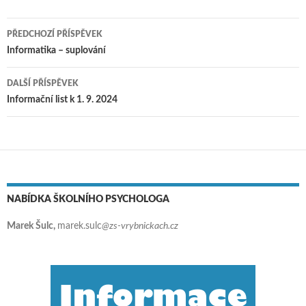
PŘEDCHOZÍ PŘÍSPĚVEK
Navigace pro příspěvky
Informatika – suplování
DALŠÍ PŘÍSPĚVEK
Informační list k 1. 9. 2024
NABÍDKA ŠKOLNÍHO PSYCHOLOGA
Marek Šulc,
marek.sulc
@zs-vrybnickach.cz