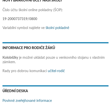
NOVÝ BANKOVNÍ ÚČET NAŠÍ ŠKOLY
Číslo účtu školní online pokladny (ŠOP):
19-2000737319/0800
Variabilní symbol najdete ve
školní pokladně
INFORMACE PRO RODIČE ŽÁKŮ
Koloběžky
je možné ukládat pouze u venkovního stojanu s vlastním
zámkem.
Rady pro dobrou komunikaci
učitel-rodič
ÚŘEDNÍ DESKA
Povinně zveřejňované informace