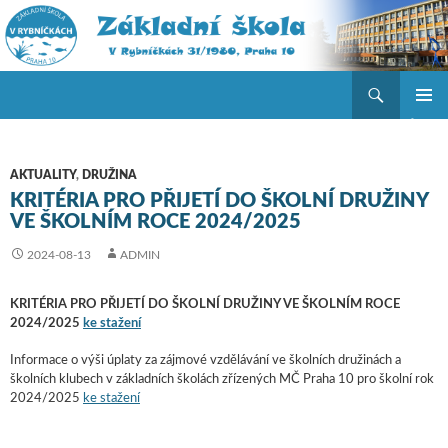
Hledat
ZŠ V Rybníčkách
PŘEJÍT K OBSAHU WEBU
ZÁKLAD
NAVIGA
MENU
AKTUALITY
,
DRUŽINA
KRITÉRIA PRO PŘIJETÍ DO ŠKOLNÍ DRUŽINY
VE ŠKOLNÍM ROCE 2024/2025
2024-08-13
ADMIN
KRITÉRIA PRO PŘIJETÍ DO ŠKOLNÍ DRUŽINY
VE ŠKOLNÍM ROCE
2024/2025
ke stažení
Informace o výši úplaty za zájmové vzdělávání ve školních družinách a
školních klubech v základních školách zřízených MČ Praha 10 pro školní rok
2024/2025
ke stažení