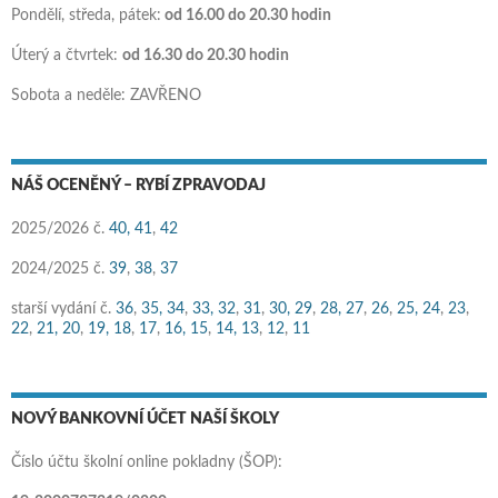
Pondělí, středa, pátek:
od 16.00 do 20.30 hodin
Úterý a čtvrtek:
od 16.30 do 20.30 hodin
Sobota a neděle: ZAVŘENO
NÁŠ OCENĚNÝ – RYBÍ ZPRAVODAJ
2025/2026 č.
40,
41
,
42
2024/2025 č.
39
,
38
,
37
starší vydání č.
36
,
35,
34
,
33,
32
,
31
,
30,
29
,
28,
27
,
26
,
25,
24
,
23
,
22
,
21,
20
,
19,
18
,
17
,
16,
15
,
14,
13
,
12
,
11
NOVÝ BANKOVNÍ ÚČET NAŠÍ ŠKOLY
Číslo účtu školní online pokladny (ŠOP):