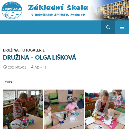
Hledat
ZŠ V Rybníčkách
PŘEJÍT K OBSAHU WEBU
ZÁKLAD
NAVIGA
MENU
DRUŽINA
,
FOTOGALERIE
DRUŽINA – OLGA LIŠKOVÁ
2024-01-01
ADMIN
Tvoření