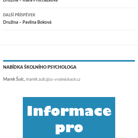
Navigace pro příspěvky
Družina – Klára Procházková
DALŠÍ PŘÍSPĚVEK
Družina – Pavlína Boková
NABÍDKA ŠKOLNÍHO PSYCHOLOGA
Marek Šulc,
marek.sulc
@zs-vrybnickach.cz