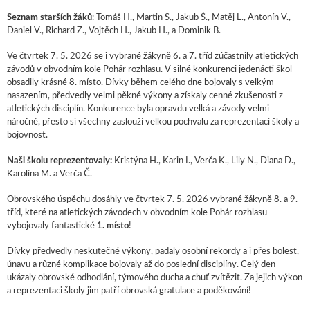
Seznam starších žáků
: Tomáš H., Martin S., Jakub Š., Matěj L., Antonín V.,
Daniel V., Richard Z., Vojtěch H., Jakub H., a Dominik B.
Ve čtvrtek 7. 5. 2026 se i vybrané žákyně 6. a 7. tříd zúčastnily atletických
závodů v obvodním kole Pohár rozhlasu. V silné konkurenci jedenácti škol
obsadily krásné 8. místo. Dívky během celého dne bojovaly s velkým
nasazením, předvedly velmi pěkné výkony a získaly cenné zkušenosti z
atletických disciplín. Konkurence byla opravdu velká a závody velmi
náročné, přesto si všechny zaslouží velkou pochvalu za reprezentaci školy a
bojovnost.
Naši školu reprezentovaly:
Kristýna H., Karin I., Verča K., Lily N., Diana D.,
Karolína M. a Verča Č.
Obrovského úspěchu dosáhly ve čtvrtek 7. 5. 2026 vybrané žákyně 8. a 9.
tříd, které na atletických závodech v obvodním kole Pohár rozhlasu
vybojovaly fantastické
1. místo
!
Dívky předvedly neskutečné výkony, padaly osobní rekordy a i přes bolest,
únavu a různé komplikace bojovaly až do poslední disciplíny. Celý den
ukázaly obrovské odhodlání, týmového ducha a chuť zvítězit. Za jejich výkon
a reprezentaci školy jim patří obrovská gratulace a poděkování!