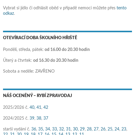
Vybrat si jídlo či odhlásit oběd v případě nemoci můžete přes
tento
odkaz
.
OTEVÍRACÍ DOBA ŠKOLNÍHO HŘIŠTĚ
Pondělí, středa, pátek:
od 16.00 do 20.30 hodin
Úterý a čtvrtek:
od 16.30 do 20.30 hodin
Sobota a neděle: ZAVŘENO
NÁŠ OCENĚNÝ – RYBÍ ZPRAVODAJ
2025/2026 č.
40,
41
,
42
2024/2025 č.
39
,
38
,
37
starší vydání č.
36
,
35,
34
,
33,
32
,
31
,
30,
29
,
28,
27
,
26
,
25,
24
,
23
,
22
,
21,
20
,
19,
18
,
17
,
16,
15
,
14,
13
,
12
,
11