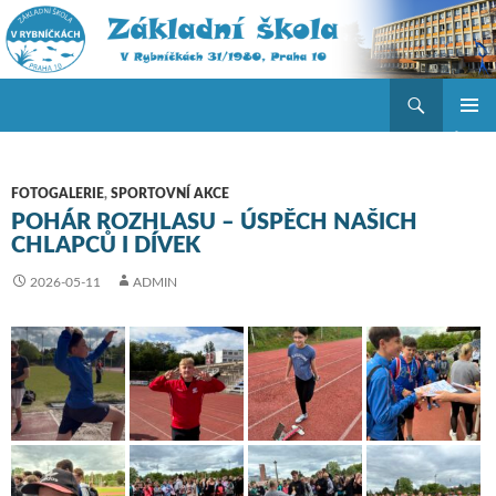
Hledat
ZŠ V Rybníčkách
PŘEJÍT K OBSAHU WEBU
ZÁKLAD
NAVIGA
MENU
FOTOGALERIE
,
SPORTOVNÍ AKCE
POHÁR ROZHLASU – ÚSPĚCH NAŠICH
CHLAPCŮ I DÍVEK
2026-05-11
ADMIN