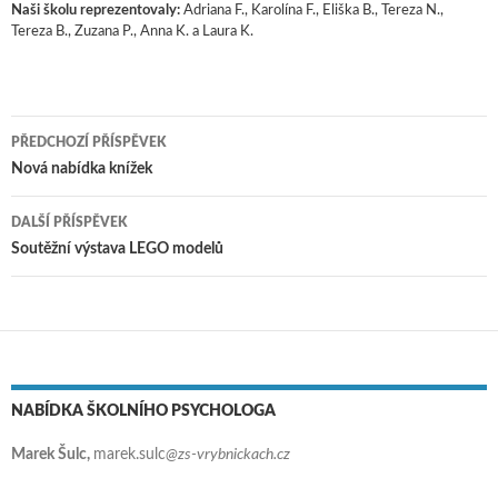
Naši školu reprezentovaly:
Adriana F., Karolína F., Eliška B., Tereza N.,
Tereza B., Zuzana P., Anna K. a Laura K.
PŘEDCHOZÍ PŘÍSPĚVEK
Navigace pro příspěvky
Nová nabídka knížek
DALŠÍ PŘÍSPĚVEK
Soutěžní výstava LEGO modelů
NABÍDKA ŠKOLNÍHO PSYCHOLOGA
Marek Šulc,
marek.sulc
@zs-vrybnickach.cz