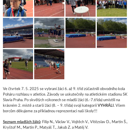
Ve čtvrtek 7. 5. 2025 se vybraní žáci 6. až 9. tříd zúčastnili obvodního kola
Poháru rozhlasu v atletice. Závody se uskutečnily na atletickém stadionu SK
Slavia Praha. Po skvělých výkonech se mladší žáci (6.-7.třída) umístili na
krásném 2. místě a starší žáci (8. – 9. třída) svojí kategorii
VYHRÁLI
. Všem
borcům děkujeme za příkladnou reprezentaci naší školy!!!
Seznam mladších žáků
: Filip N., Václav V., Vojtěch V., Vítězslav D., Martin Š.,
Kryštof M., Martin P., Matyáš T., Jakub Z. a Matěj V.