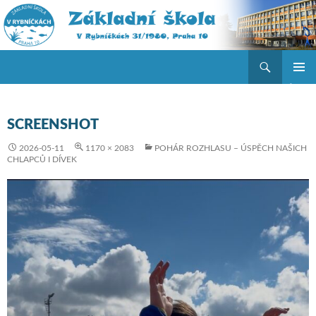
Hledat
ZŠ V Rybníčkách
PŘEJÍT K OBSAHU WEBU
ZÁKLAD
NAVIGA
MENU
SCREENSHOT
2026-05-11
1170 × 2083
POHÁR ROZHLASU – ÚSPĚCH NAŠICH
CHLAPCŮ I DÍVEK