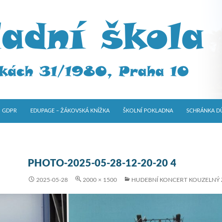
GDPR
EDUPAGE – ŽÁKOVSKÁ KNÍŽKA
ŠKOLNÍ POKLADNA
SCHRÁNKA D
PHOTO-2025-05-28-12-20-20 4
2025-05-28
2000 × 1500
HUDEBNÍ KONCERT KOUZELNÝ 