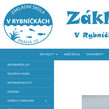
PŘEJÍT K OBSAHU WEBU
Hledat
ZŠ V Rybníčkách
AKTUALITY
NAŠE ŠKOLA
DOKUMENTY
Základní škola v Praze 10
INFORMAČNÍ LIST
ROZVRHY HODIN
INFORMATIKA A PČ
DRUŽINA
ZPRÁVY Z KNIHOVNY