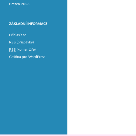
Březen 2023
ZÁKLADNÍ INFORMACE
Přihlásit se
RSS
(příspěvky)
RSS
(komentáře)
Čeština pro WordPress