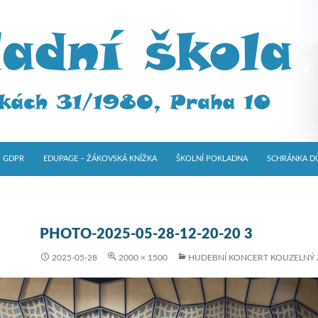
GDPR
EDUPAGE – ŽÁKOVSKÁ KNÍŽKA
ŠKOLNÍ POKLADNA
SCHRÁNKA D
PHOTO-2025-05-28-12-20-20 3
2025-05-28
2000 × 1500
HUDEBNÍ KONCERT KOUZELNÝ 