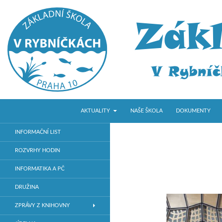
PŘEJÍT K OBSAHU WEBU
Hledat
ZŠ V Rybníčkách
AKTUALITY
NAŠE ŠKOLA
DOKUMENTY
Základní škola v Praze 10
INFORMAČNÍ LIST
ROZVRHY HODIN
INFORMATIKA A PČ
DRUŽINA
ZPRÁVY Z KNIHOVNY