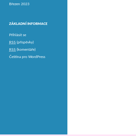
Březen 2023
ZÁKLADNÍ INFORMACE
Přihlásit se
RSS
(příspěvky)
RSS
(komentáře)
Čeština pro WordPress