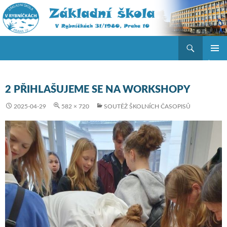
Hledat
ZŠ V Rybníčkách
PŘEJÍT K OBSAHU WEBU
ZÁKLAD
NAVIGA
MENU
2 PŘIHLAŠUJEME SE NA WORKSHOPY
2025-04-29
582 × 720
SOUTĚŽ ŠKOLNÍCH ČASOPISŮ