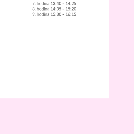
7. hodina
13:40 – 14:25
8. hodina
14:35 – 15:20
9. hodina
15:30 – 16:15