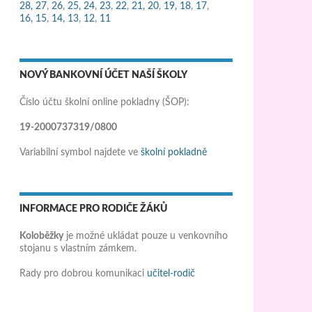
28,
27
,
26
,
25,
24
,
23
,
22
,
21,
20
,
19,
18
,
17
,
16,
15
,
14,
13
,
12
,
11
NOVÝ BANKOVNÍ ÚČET NAŠÍ ŠKOLY
Číslo účtu školní online pokladny (ŠOP):
19-2000737319/0800
Variabilní symbol najdete ve
školní pokladně
INFORMACE PRO RODIČE ŽÁKŮ
Koloběžky
je možné ukládat pouze u venkovního
stojanu s vlastním zámkem.
Rady pro dobrou komunikaci
učitel-rodič