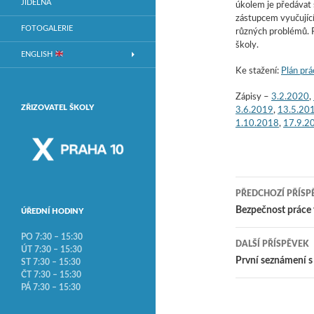
JÍDELNA
úkolem je předávat 
zástupcem vyučujícíc
FOTOGALERIE
různých problémů. 
školy.
ENGLISH
Ke stažení:
Plán prá
Zápisy –
3.2.2020
,
ZŘIZOVATEL ŠKOLY
3.6.2019
,
13.5.20
1.10.2018
,
17.9.2
PŘEDCHOZÍ PŘÍSP
Navigace
Bezpečnost práce v
ÚŘEDNÍ HODINY
PO 7:30 – 15:30
DALŠÍ PŘÍSPĚVEK
ÚT 7:30 – 15:30
První seznámení s
ST 7:30 – 15:30
ČT 7:30 – 15:30
PÁ 7:30 – 15:30