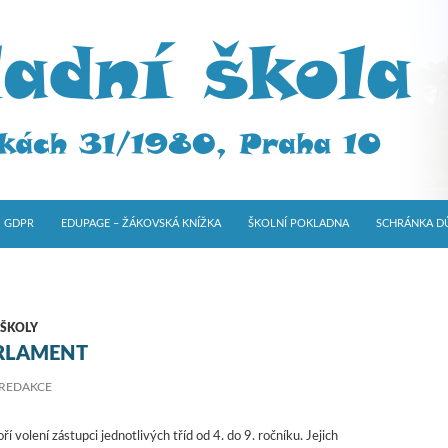
GDPR
EDUPAGE – ŽÁKOVSKÁ KNÍŽKA
ŠKOLNÍ POKLADNA
SCHRÁNKA D
 ŠKOLY
ARLAMENT
REDAKCE
ří volení zástupci jednotlivých tříd od 4. do 9. ročníku. Jejich