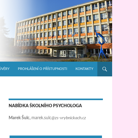
ŮVĚRY
PROHLÁŠENÍ O PŘÍSTUPNOSTI
KONTAKTY
NABÍDKA ŠKOLNÍHO PSYCHOLOGA
Marek Šulc,
marek.sulc
@zs-vrybnickach.cz