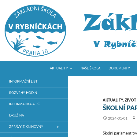
PŘEJÍT K OBSAHU WEBU
Hledat
ZŠ V Rybníčkách
AKTUALITY
NAŠE ŠKOLA
DOKUMENTY
Základní škola v Praze 10
INFORMAČNÍ LIST
ROZVRHY HODIN
AKTUALITY
,
ŽIVOT
INFORMATIKA A PČ
ŠKOLNÍ P
DRUŽINA
2024-01-01
ZPRÁVY Z KNIHOVNY
Školní parlament tvo