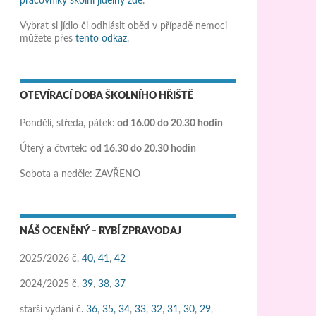
pracovníky školní jídelny zde
.
Vybrat si jídlo či odhlásit oběd v případě nemoci
můžete přes
tento odkaz
.
OTEVÍRACÍ DOBA ŠKOLNÍHO HŘIŠTĚ
Pondělí, středa, pátek:
od 16.00 do 20.30 hodin
Úterý a čtvrtek:
od 16.30 do 20.30 hodin
Sobota a neděle: ZAVŘENO
NÁŠ OCENĚNÝ – RYBÍ ZPRAVODAJ
2025/2026 č.
40,
41
,
42
2024/2025 č.
39
,
38
,
37
starší vydání č.
36
,
35,
34
,
33,
32
,
31
,
30,
29
,