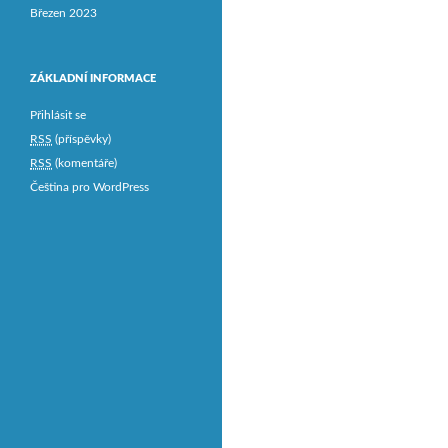
Březen 2023
ZÁKLADNÍ INFORMACE
Přihlásit se
RSS
(příspěvky)
RSS
(komentáře)
Čeština pro WordPress