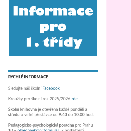
RYCHLÉ INFORMACE
Sledujte náš školní
Facebook
Kroužky pro školní rok 2025/2026
zde
Školní knihovna
je otevřená každé
pondělí
a
středu
o velké přestávce od
9:40
do
10:00
hod.
Pedagogicko-psychologická poradna
pro Prahu
10 –
objednávkový formulář
k poskytnutí