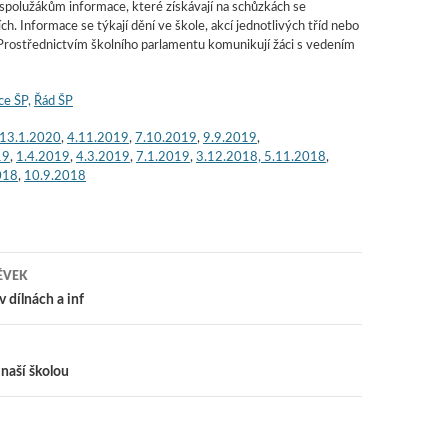
spolužákům informace, které získávají na schůzkách se
h. Informace se týkají dění ve škole, akcí jednotlivých tříd nebo
Prostřednictvím školního parlamentu komunikují žáci s vedením
ce ŠP,
Řád ŠP
13.1.2020
,
4.11.2019
,
7.10.2019
,
9.9.2019
,
19
,
1.4.2019
,
4.3.2019
,
7.1.2019
,
3.12.2018, 5.11.2018
,
018
,
10.9.2018
ĚVEK
 pro příspěvky
 dílnách a inf
 naší školou