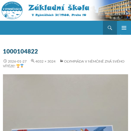
Hledat
ZŠ V Rybníčkách
PŘEJÍT K OBSAHU WEBU
ZÁKLAD
NAVIGA
MENU
1000104822
2026-01-27
4032 × 3024
OLYMPIÁDA V NĚMČINĚ ZNÁ SVÉHO
VÍTĚZE!