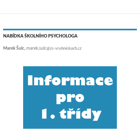
NABÍDKA ŠKOLNÍHO PSYCHOLOGA
Marek Šulc,
marek.sulc
@zs-vrybnickach.cz