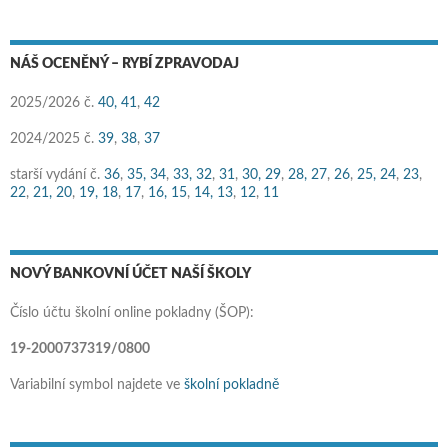
NÁŠ OCENĚNÝ – RYBÍ ZPRAVODAJ
2025/2026 č.
40,
41
,
42
2024/2025 č.
39
,
38
,
37
starší vydání č.
36
,
35,
34
,
33,
32
,
31
,
30,
29
,
28,
27
,
26
,
25,
24
,
23
,
22
,
21,
20
,
19,
18
,
17
,
16,
15
,
14,
13
,
12
,
11
NOVÝ BANKOVNÍ ÚČET NAŠÍ ŠKOLY
Číslo účtu školní online pokladny (ŠOP):
19-2000737319/0800
Variabilní symbol najdete ve
školní pokladně