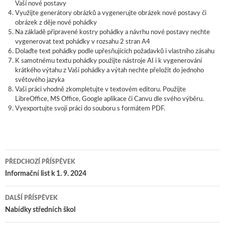
Vaší nové postavy
Využijte generátory obrázků a vygenerujte obrázek nové postavy či
obrázek z děje nové pohádky
Na základě připravené kostry pohádky a návrhu nové postavy nechte
vygenerovat text pohádky v rozsahu 2 stran A4
Dolaďte text pohádky podle upřesňujících požadavků i vlastního zásahu
K samotnému textu pohádky použijte nástroje AI i k vygenerování
krátkého výtahu z Vaší pohádky a výtah nechte přeložit do jednoho
světového jazyka
Vaši práci vhodně zkompletujte v textovém editoru. Použijte
LibreOffice, MS Office, Google aplikace či Canvu dle svého výběru.
Vyexportujte svoji práci do souboru s formátem PDF.
PŘEDCHOZÍ PŘÍSPĚVEK
Navigace pro příspěvky
Informační list k 1. 9. 2024
DALŠÍ PŘÍSPĚVEK
Nabídky středních škol