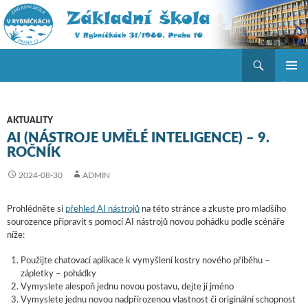
Hledat
ZŠ V Rybníčkách
PŘEJÍT K OBSAHU WEBU
ZÁKLAD
NAVIGA
MENU
AKTUALITY
AI (NÁSTROJE UMĚLÉ INTELIGENCE) – 9.
ROČNÍK
2024-08-30
ADMIN
Prohlédněte si
přehled AI nástrojů
na této stránce a zkuste pro mladšího
sourozence připravit s pomocí AI nástrojů novou pohádku podle scénáře
níže:
Použijte chatovací aplikace k vymyšlení kostry nového příběhu –
zápletky – pohádky
Vymyslete alespoň jednu novou postavu, dejte jí jméno
Vymyslete jednu novou nadpřirozenou vlastnost či originální schopnost