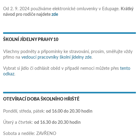
Od 2. 9. 2024 používáme elektronické omluvenky v Edupage.
Krátký
návod pro rodiče najdete
zde
ŠKOLNÍ JÍDELNY PRAHY 10
Všechny podněty a připomínky ke stravování, prosím, směřujte vždy
přímo na
vedoucí pracovníky školní jídelny zde
.
Vybrat si jídlo či odhlásit oběd v případě nemoci můžete přes
tento
odkaz
.
OTEVÍRACÍ DOBA ŠKOLNÍHO HŘIŠTĚ
Pondělí, středa, pátek:
od 16.00 do 20.30 hodin
Úterý a čtvrtek:
od 16.30 do 20.30 hodin
Sobota a neděle: ZAVŘENO