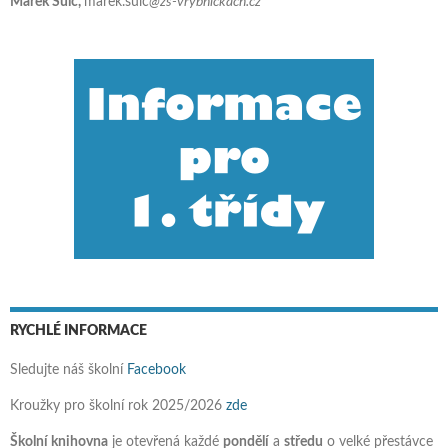
Marek Šulc,
marek.sulc
@zs-vrybnickach.cz
RYCHLÉ INFORMACE
Sledujte náš školní
Facebook
Kroužky pro školní rok 2025/2026
zde
Školní knihovna
je otevřená každé
pondělí
a
středu
o velké přestávce