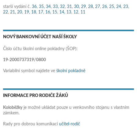
starší vydání č.
36
,
35,
34
,
33,
32
,
31
,
30,
29
,
28,
27
,
26
,
25,
24
,
23
,
22
,
21,
20
,
19,
18
,
17
,
16,
15
,
14,
13
,
12
,
11
NOVÝ BANKOVNÍ ÚČET NAŠÍ ŠKOLY
Číslo účtu školní online pokladny (ŠOP):
19-2000737319/0800
Variabilní symbol najdete ve
školní pokladně
INFORMACE PRO RODIČE ŽÁKŮ
Koloběžky
je možné ukládat pouze u venkovního stojanu s vlastním
zámkem.
Rady pro dobrou komunikaci
učitel-rodič