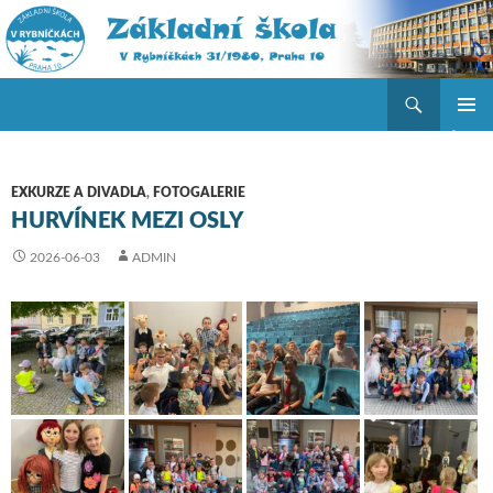
Hledat
ZŠ V Rybníčkách
PŘEJÍT K OBSAHU WEBU
ZÁKLAD
NAVIGA
MENU
EXKURZE A DIVADLA
,
FOTOGALERIE
HURVÍNEK MEZI OSLY
2026-06-03
ADMIN