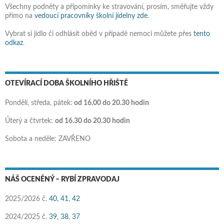
Všechny podněty a připomínky ke stravování, prosím, směřujte vždy
přímo na
vedoucí pracovníky školní jídelny zde
.
Vybrat si jídlo či odhlásit oběd v případě nemoci můžete přes
tento
odkaz
.
OTEVÍRACÍ DOBA ŠKOLNÍHO HŘIŠTĚ
Pondělí, středa, pátek:
od 16.00 do 20.30 hodin
Úterý a čtvrtek:
od 16.30 do 20.30 hodin
Sobota a neděle: ZAVŘENO
NÁŠ OCENĚNÝ – RYBÍ ZPRAVODAJ
2025/2026 č.
40,
41
,
42
2024/2025 č.
39
,
38
,
37