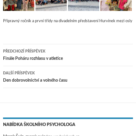
Přípravný ročník a první třídy na divadelním představení Hurvínek mezi osly
PŘEDCHOZÍ PŘÍSPĚVEK
Navigace pro příspěvky
Finále Poháru rozhlasu v atletice
DALŠÍ PŘÍSPĚVEK
Den dobrovolnictví a volného času
NABÍDKA ŠKOLNÍHO PSYCHOLOGA