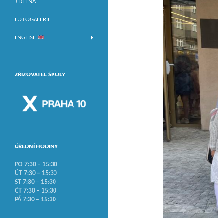
JÍDELNA
FOTOGALERIE
ENGLISH
ZŘIZOVATEL ŠKOLY
ÚŘEDNÍ HODINY
PO 7:30 – 15:30
ÚT 7:30 – 15:30
ST 7:30 – 15:30
ČT 7:30 – 15:30
PÁ 7:30 – 15:30