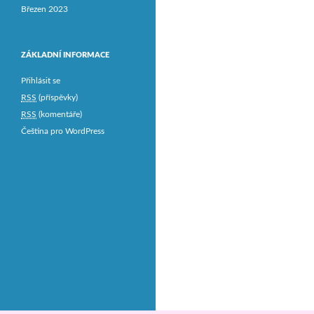
Březen 2023
ZÁKLADNÍ INFORMACE
Přihlásit se
RSS
(příspěvky)
RSS
(komentáře)
Čeština pro WordPress