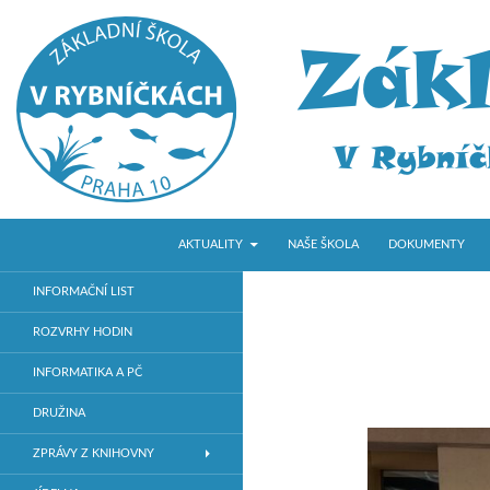
PŘEJÍT K OBSAHU WEBU
Hledat
ZŠ V Rybníčkách
AKTUALITY
NAŠE ŠKOLA
DOKUMENTY
Základní škola v Praze 10
INFORMAČNÍ LIST
ROZVRHY HODIN
INFORMATIKA A PČ
DRUŽINA
ZPRÁVY Z KNIHOVNY