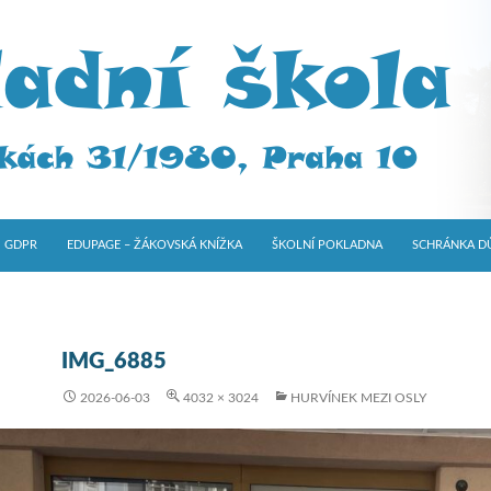
GDPR
EDUPAGE – ŽÁKOVSKÁ KNÍŽKA
ŠKOLNÍ POKLADNA
SCHRÁNKA D
IMG_6885
2026-06-03
4032 × 3024
HURVÍNEK MEZI OSLY