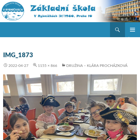
Hledat
ZŠ V Rybníčkách
PŘEJÍT K OBSAHU WEBU
ZÁKLAD
NAVIGA
MENU
IMG_1873
2022-04-27
1155 × 866
DRUŽINA – KLÁRA PROCHÁZKOVÁ