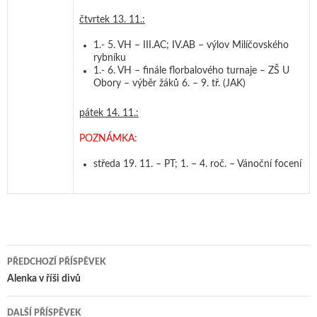
čtvrtek 13. 11.:
1.- 5. VH – III.AC; IV.AB – výlov Milíčovského
rybníku
1.- 6. VH – finále florbalového turnaje – ZŠ U
Obory – výběr žáků 6. – 9. tř. (JAK)
pátek 14. 11.:
POZNÁMKA:
středa 19. 11. – PT; 1. – 4. roč. – Vánoční focení
PŘEDCHOZÍ PŘÍSPĚVEK
Navigace pro příspěvky
Alenka v říši divů
DALŠÍ PŘÍSPĚVEK