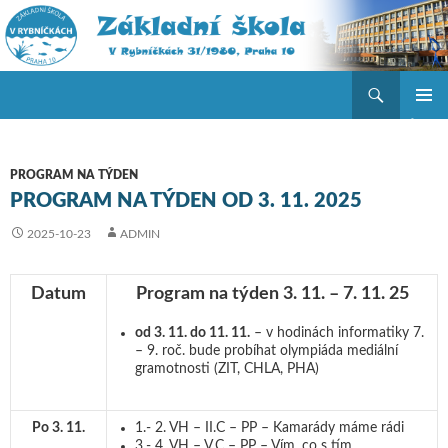
Hledat
ZŠ V Rybníčkách
PŘEJÍT K OBSAHU WEBU
ZÁKLAD
NAVIGA
MENU
PROGRAM NA TÝDEN
PROGRAM NA TÝDEN OD 3. 11. 2025
2025-10-23
ADMIN
Datum
Program na týden 3. 11. – 7. 11. 25
od 3. 11. do 11. 11.
– v hodinách informatiky 7.
– 9. roč. bude probíhat olympiáda mediální
gramotnosti (ZIT, CHLA, PHA)
Po 3. 11.
1.- 2. VH – II.C – PP – Kamarády máme rádi
3.- 4. VH – V.C – PP – Vím, co s tím