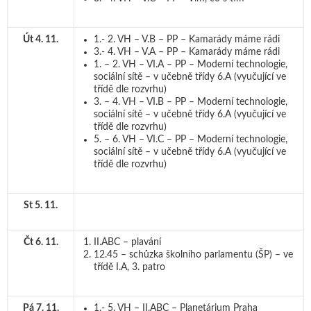
Út 4. 11.
1.- 2. VH – V.B – PP – Kamarády máme rádi
3.- 4. VH – V.A – PP – Kamarády máme rádi
1. – 2. VH – VI.A – PP – Moderní technologie,
sociální sítě – v učebně třídy 6.A (vyučující ve
třídě dle rozvrhu)
3. – 4. VH – VI.B – PP – Moderní technologie,
sociální sítě – v učebně třídy 6.A (vyučující ve
třídě dle rozvrhu)
5. – 6. VH – VI.C – PP – Moderní technologie,
sociální sítě – v učebně třídy 6.A (vyučující ve
třídě dle rozvrhu)
St 5. 11.
Čt 6. 11.
II.ABC – plavání
12.45 – schůzka školního parlamentu (ŠP) – ve
třídě I.A, 3. patro
Pá 7. 11.
1.- 5. VH – II.ABC – Planetárium Praha