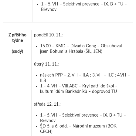
1.– 5. VH – Selektivní prevence – IX. B + TU –
Břevnov
Z příštího
pondělí 10. 11.:
týdne
15.00 – KMD – Divadlo Gong – Obsluhoval
(
sudý
)
jsem Bohumila Hrabala (ŠIL, JEN)
úterý 11. 11.:
náslech PPP – 2. VH – II.A ; 3. VH – II.C ; 4.VH –
II.B
1.– 4. VH – VIII.ABC – Kryl patří do škol –
kulturní dům Barikádníků – doprovod TU
středa 12. 11.:
1.– 5. VH – Selektivní prevence – IX. B + TU –
Břevnov
ŠD 5. a 6. odd. – Národní muzeum (BOK,
ČECH)