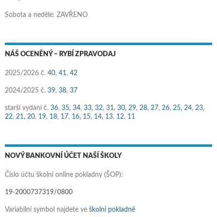
Sobota a neděle: ZAVŘENO
NÁŠ OCENĚNÝ – RYBÍ ZPRAVODAJ
2025/2026 č.
40,
41
,
42
2024/2025 č.
39
,
38
,
37
starší vydání č.
36
,
35,
34
,
33,
32
,
31
,
30,
29
,
28,
27
,
26
,
25,
24
,
23
,
22
,
21,
20
,
19,
18
,
17
,
16,
15
,
14,
13
,
12
,
11
NOVÝ BANKOVNÍ ÚČET NAŠÍ ŠKOLY
Číslo účtu školní online pokladny (ŠOP):
19-2000737319/0800
Variabilní symbol najdete ve
školní pokladně