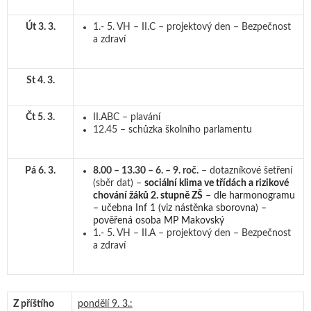
Út 3. 3.
1.- 5. VH – II.C – projektový den – Bezpečnost
a zdraví
St 4. 3.
Čt 5. 3.
II.ABC – plavání
12.45 – schůzka školního parlamentu
Pá 6. 3.
8.00 – 13.30 – 6. – 9. roč.
– dotazníkové šetření
(sběr dat) –
sociální klima ve třídách a rizikové
chování žáků 2. stupně ZŠ
– dle harmonogramu
– učebna Inf 1 (viz nástěnka sborovna) –
pověřená osoba MP Makovský
1.- 5. VH – II.A – projektový den – Bezpečnost
a zdraví
Z příštího
pondělí 9. 3.: