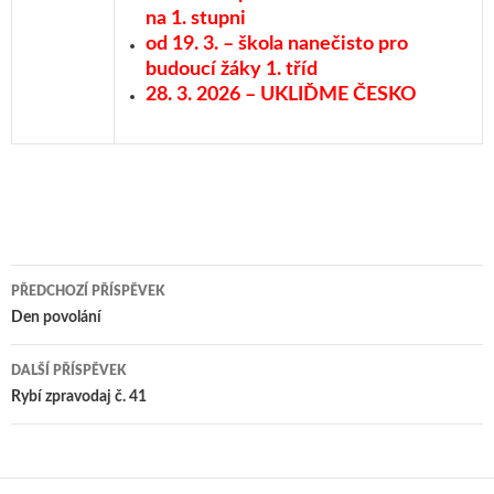
na 1. stupni
od 19. 3. – škola nanečisto pro
budoucí žáky 1. tříd
28. 3. 2026 – UKL
I
ĎME ČESKO
PŘEDCHOZÍ PŘÍSPĚVEK
Navigace pro příspěvky
Den povolání
DALŠÍ PŘÍSPĚVEK
Rybí zpravodaj č. 41