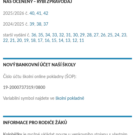
NÁŠ OCENĚNÝ – RYBÍ ZPRAVODAJ
2025/2026 č.
40,
41
,
42
2024/2025 č.
39
,
38
,
37
starší vydání č.
36
,
35,
34
,
33,
32
,
31
,
30,
29
,
28,
27
,
26
,
25,
24
,
23
,
22
,
21,
20
,
19,
18
,
17
,
16,
15
,
14,
13
,
12
,
11
NOVÝ BANKOVNÍ ÚČET NAŠÍ ŠKOLY
Číslo účtu školní online pokladny (ŠOP):
19-2000737319/0800
Variabilní symbol najdete ve
školní pokladně
INFORMACE PRO RODIČE ŽÁKŮ
Koloběžky
je možné ukládat pouze u venkovního stojanu s vlastním