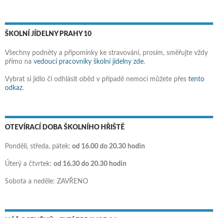
ŠKOLNÍ JÍDELNY PRAHY 10
Všechny podněty a připomínky ke stravování, prosím, směřujte vždy
přímo na
vedoucí pracovníky školní jídelny zde
.
Vybrat si jídlo či odhlásit oběd v případě nemoci můžete přes
tento
odkaz
.
OTEVÍRACÍ DOBA ŠKOLNÍHO HŘIŠTĚ
Pondělí, středa, pátek:
od 16.00 do 20.30 hodin
Úterý a čtvrtek:
od 16.30 do 20.30 hodin
Sobota a neděle: ZAVŘENO