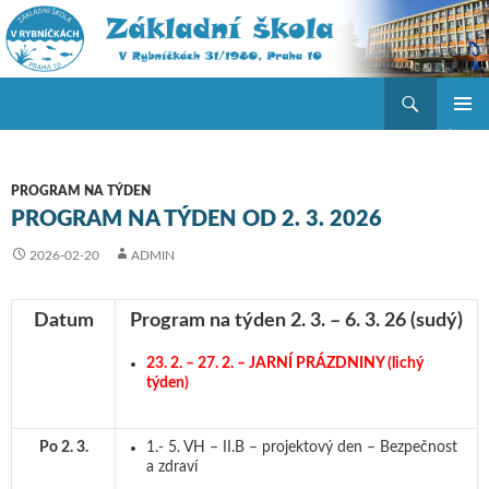
Hledat
ZŠ V Rybníčkách
PŘEJÍT K OBSAHU WEBU
ZÁKLAD
NAVIGA
MENU
PROGRAM NA TÝDEN
PROGRAM NA TÝDEN OD 2. 3. 2026
2026-02-20
ADMIN
Datum
Program na týden 2. 3. – 6. 3. 26
(sudý)
23. 2. – 27. 2. – JARNÍ PRÁZDNINY (lichý
týden)
Po 2. 3.
1.- 5. VH – II.B – projektový den – Bezpečnost
a zdraví