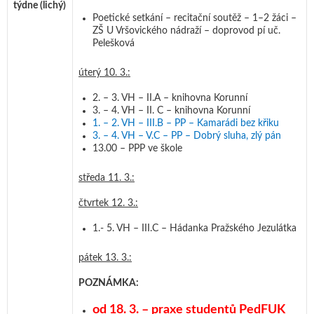
týdne
(lichý)
Poetické setkání – recitační soutěž – 1–2 žáci –
ZŠ U Vršovického nádraží – doprovod pí uč.
Pelešková
úterý 10. 3.:
2. – 3. VH – II.A – knihovna Korunní
3. – 4. VH – II. C – knihovna Korunní
1. – 2. VH – III.B – PP – Kamarádi bez křiku
3. – 4. VH – V.C – PP – Dobrý sluha, zlý pán
13.00 – PPP ve škole
středa 11. 3.:
čtvrtek 12. 3.:
1.- 5. VH – III.C – Hádanka Pražského Jezulátka
pátek 13. 3.:
POZNÁMKA:
od 18. 3. – praxe studentů PedFUK