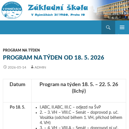
Hledat
ZŠ V Rybníčkách
PŘEJÍT K OBSAHU WEBU
ZÁKLAD
NAVIGA
MENU
PROGRAM NA TÝDEN
PROGRAM NA TÝDEN OD 18. 5. 2026
2026-05-14
ADMIN
Datum
Program na týden 18. 5. – 22. 5. 26
(lichý)
Po 18. 5.
I.ABC, II.ABC, III.C – odjezd na ŠvP
2. – 3. VH – VIII.C – Senát – doprovod p. uč.
Vosátka (odchod během 1. VH, příchod během
4. VH)
3. – 4. VH – VIII.A – Senát – doprovod pí uč.