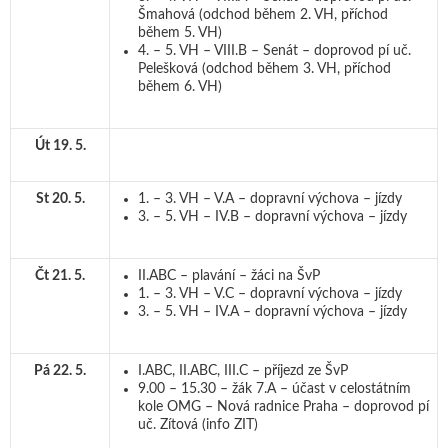
Šmahová (odchod během 2. VH, příchod
během 5. VH)
4. – 5. VH – VIII.B – Senát – doprovod pí uč.
Pelešková (odchod během 3. VH, příchod
během 6. VH)
Út 19. 5.
St 20. 5.
1. – 3. VH – V.A – dopravní výchova – jízdy
3. – 5. VH – IV.B – dopravní výchova – jízdy
Čt 21. 5.
II.ABC – plavání – žáci na ŠvP
1. – 3. VH – V.C – dopravní výchova – jízdy
3. – 5. VH – IV.A – dopravní výchova – jízdy
Pá 22. 5.
I.ABC, II.ABC, III.C – příjezd ze ŠvP
9.00 – 15.30 – žák 7.A – účast v celostátním
kole OMG – Nová radnice Praha – doprovod pí
uč. Zítová (info ZIT)