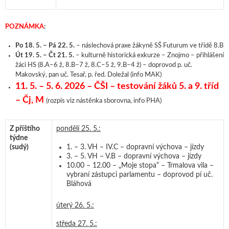
POZNÁMKA
:
Po 18. 5. – Pá 22. 5.
– náslechová praxe žákyně SŠ Futurum ve třídě 8.B
Út 19. 5. – Čt 21. 5.
– kulturně historická exkurze – Znojmo – přihlášení
žáci HS (8.A–6 ž, 8.B–7 ž, 8.C–5 ž, 9.B–4 ž) – doprovod p. uč.
Makovský, pan uč. Tesař, p. řed. Doležal (info MAK)
11. 5. – 5. 6. 2026 – ČŠI – testování žáků 5. a 9. tříd
– Čj, M
(rozpis viz nástěnka sborovna, info PHA)
Z příštího
pondělí 25. 5.:
týdne
(sudý)
1. – 3. VH – IV.C – dopravní výchova – jízdy
3. – 5. VH – V.B – dopravní výchova – jízdy
10.00 – 12.00 – „Moje stopa“ – Trmalova vila –
vybraní zástupci parlamentu – doprovod pí uč.
Bláhová
úterý 26. 5.:
středa 27. 5.: