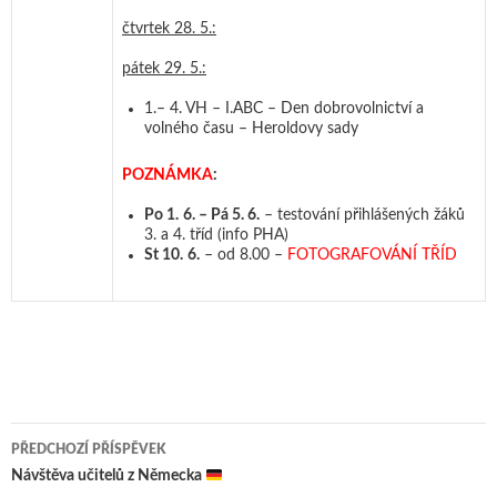
čtvrtek 28. 5.:
pátek 29. 5.:
1.– 4. VH – I.ABC – Den dobrovolnictví a
volného času – Heroldovy sady
POZNÁMKA
:
Po 1.
6. – Pá 5. 6.
– testování přihlášených žáků
3. a 4. tříd (info PHA)
St 10.
6.
– od 8.00 –
FOTOGRAFOVÁNÍ TŘÍD
PŘEDCHOZÍ PŘÍSPĚVEK
Navigace pro příspěvky
Návštěva učitelů z Německa