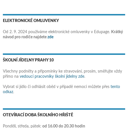
ELEKTRONICKÉ OMLUVENKY
Od 2. 9. 2024 používáme elektronické omluvenky v Edupage.
Krátký
návod pro rodiče najdete
zde
ŠKOLNÍ JÍDELNY PRAHY 10
Všechny podněty a připomínky ke stravování, prosím, směřujte vždy
přímo na
vedoucí pracovníky školní jídelny zde
.
Vybrat si jídlo či odhlásit oběd v případě nemoci můžete přes
tento
odkaz
.
OTEVÍRACÍ DOBA ŠKOLNÍHO HŘIŠTĚ
Pondělí, středa, pátek:
od 16.00 do 20.30 hodin