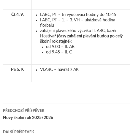
Čt 4. 9.
I.ABC, PT – tři vyučovací hodiny do 10.45
I.ABC, PT – 1. – 3. VH – ukázková hodina
florbalu
zahájení plaveckého výcviku II. ABC, bazén
Hostivař
(časy zahájení plavání budou po celý
školní rok stejné):
od 9.00 – II. AB
od 9.45 – II. C
Pá 5. 9.
VI.ABC – návrat z AK
PŘEDCHOZÍ PŘÍSPĚVEK
Navigace pro příspěvky
Nový školní rok 2025/2026
DALŠÍ PŘÍSPĚVEK