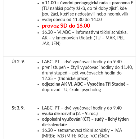
v 11.00 – úvodní pedagogická rada – pracovna F
(TU nahlásí počty žáků, do té doby zjistí, kde
jsou žáci, kteří se nedostavili nebo neomluvili)
výdej obědů od 11.30 do 14.00
provoz ŠD do 16.00
16.30 – VI.ABC – informativní třídní schůzka,
AK – v kmenových třídách (TU – MAK, PEL,
JAK, JEN)
Út 2. 9.
I.ABC, PT – dvě vyučovací hodiny do 9.40 –
první stupeň – čtyři vyučovací hodiny do 11.40,
druhý stupeň – pět vyučovacích hodin do
12.35 – (třídnické práce)
odjezd na AK VI. ABC – Vysočina Tři Studně –
doprovod TU, školní psycholog
St 3. 9.
I.ABC, PT – dvě vyučovací hodiny do 9.40
výuka dle rozvrhu (2. – 9. roč.)
odpolední vyučování (ČT) – sudý – lichý týden
dle kalendáře
16.30 – seznamovací třídní schůzky – IV.A
(MRB); IV.B (MIH; KOL); IV.C (ŠKO)