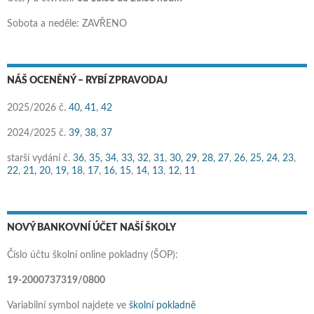
Sobota a neděle: ZAVŘENO
NÁŠ OCENĚNÝ – RYBÍ ZPRAVODAJ
2025/2026 č.
40,
41
,
42
2024/2025 č.
39
,
38
,
37
starší vydání č.
36
,
35,
34
,
33,
32
,
31
,
30,
29
,
28,
27
,
26
,
25,
24
,
23
,
22
,
21,
20
,
19,
18
,
17
,
16,
15
,
14,
13
,
12
,
11
NOVÝ BANKOVNÍ ÚČET NAŠÍ ŠKOLY
Číslo účtu školní online pokladny (ŠOP):
19-2000737319/0800
Variabilní symbol najdete ve
školní pokladně