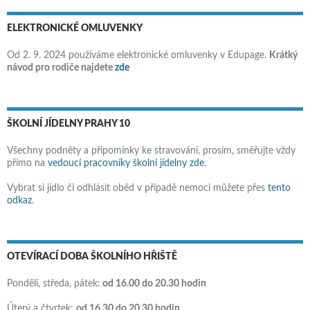
ELEKTRONICKÉ OMLUVENKY
Od 2. 9. 2024 používáme elektronické omluvenky v Edupage.
Krátký
návod pro rodiče najdete
zde
ŠKOLNÍ JÍDELNY PRAHY 10
Všechny podněty a připomínky ke stravování, prosím, směřujte vždy
přímo na
vedoucí pracovníky školní jídelny zde
.
Vybrat si jídlo či odhlásit oběd v případě nemoci můžete přes
tento
odkaz
.
OTEVÍRACÍ DOBA ŠKOLNÍHO HŘIŠTĚ
Pondělí, středa, pátek:
od 16.00 do 20.30 hodin
Úterý a čtvrtek:
od 16.30 do 20.30 hodin