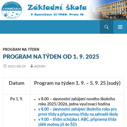
Hledat
ZŠ V Rybníčkách
PŘEJÍT K OBSAHU WEBU
ZÁKLAD
NAVIGA
MENU
PROGRAM NA TÝDEN
PROGRAM NA TÝDEN OD 1. 9. 2025
2025-08-29
ADMIN
Datum
Program na týden 1. 9. – 5. 9. 25
(sudý)
Po 1. 9.
v 8.00 – slavnostní zahájení nového školního
roku 2025/2026, jedna vyučovací hodina
v 8.00 – slavnostní zahájení školního roku pro
první třídy a přípravnou třídu na zahradě školy
v 9.00 – třídní schůzka I. ABC, přípravná třída
(děti mohou jít do ŠD)