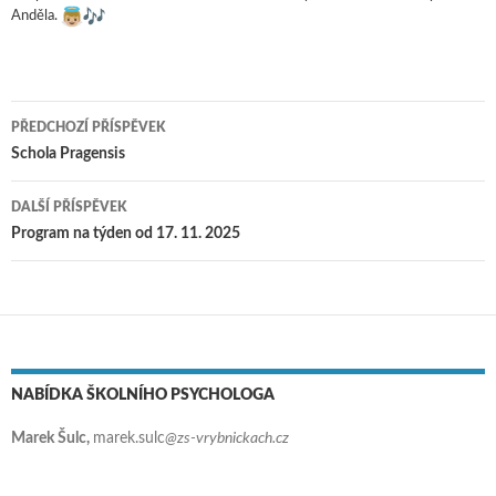
Anděla.
PŘEDCHOZÍ PŘÍSPĚVEK
Navigace pro příspěvky
Schola Pragensis
DALŠÍ PŘÍSPĚVEK
Program na týden od 17. 11. 2025
NABÍDKA ŠKOLNÍHO PSYCHOLOGA
Marek Šulc,
marek.sulc
@zs-vrybnickach.cz