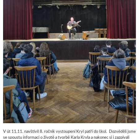
V út 11.11. navštívil 8. ročník vystoupení Kryl patří do škol. Dozvěděli jsme
se spoustu informací o životě a tvorbě Karla Kryla a nakonec si i zazpívali