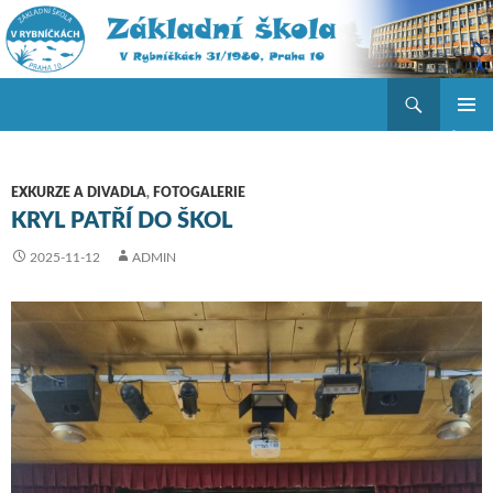
Hledat
ZŠ V Rybníčkách
PŘEJÍT K OBSAHU WEBU
ZÁKLAD
NAVIGA
MENU
EXKURZE A DIVADLA
,
FOTOGALERIE
KRYL PATŘÍ DO ŠKOL
2025-11-12
ADMIN