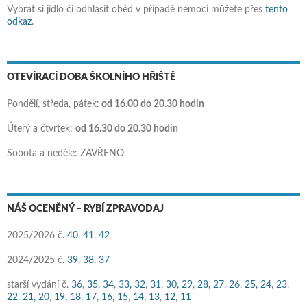
Vybrat si jídlo či odhlásit oběd v případě nemoci můžete přes
tento
odkaz
.
OTEVÍRACÍ DOBA ŠKOLNÍHO HŘIŠTĚ
Pondělí, středa, pátek:
od 16.00 do 20.30 hodin
Úterý a čtvrtek:
od 16.30 do 20.30 hodin
Sobota a neděle: ZAVŘENO
NÁŠ OCENĚNÝ – RYBÍ ZPRAVODAJ
2025/2026 č.
40,
41
,
42
2024/2025 č.
39
,
38
,
37
starší vydání č.
36
,
35,
34
,
33,
32
,
31
,
30,
29
,
28,
27
,
26
,
25,
24
,
23
,
22
,
21,
20
,
19,
18
,
17
,
16,
15
,
14,
13
,
12
,
11