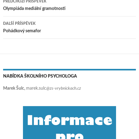
PŘEDCHOZÍ PŘÍSPĚVEK
Navigace pro příspěvky
Olympiáda mediální gramotnosti
DALŠÍ PŘÍSPĚVEK
Pohádkový semafor
NABÍDKA ŠKOLNÍHO PSYCHOLOGA
Marek Šulc,
marek.sulc
@zs-vrybnickach.cz