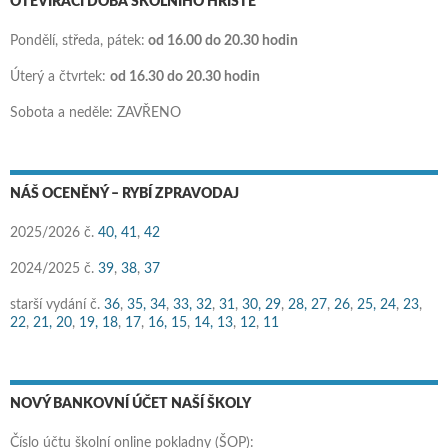
OTEVÍRACÍ DOBA ŠKOLNÍHO HŘIŠTĚ
Pondělí, středa, pátek:
od 16.00 do 20.30 hodin
Úterý a čtvrtek:
od 16.30 do 20.30 hodin
Sobota a neděle: ZAVŘENO
NÁŠ OCENĚNÝ – RYBÍ ZPRAVODAJ
2025/2026 č.
40,
41
,
42
2024/2025 č.
39
,
38
,
37
starší vydání č.
36
,
35,
34
,
33,
32
,
31
,
30,
29
,
28,
27
,
26
,
25,
24
,
23
,
22
,
21,
20
,
19,
18
,
17
,
16,
15
,
14,
13
,
12
,
11
NOVÝ BANKOVNÍ ÚČET NAŠÍ ŠKOLY
Číslo účtu školní online pokladny (ŠOP):