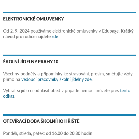
ELEKTRONICKÉ OMLUVENKY
Od 2. 9. 2024 používáme elektronické omluvenky v Edupage.
Krátký
návod pro rodiče najdete
zde
ŠKOLNÍ JÍDELNY PRAHY 10
Všechny podněty a připomínky ke stravování, prosím, směřujte vždy
přímo na
vedoucí pracovníky školní jídelny zde
.
Vybrat si jídlo či odhlásit oběd v případě nemoci můžete přes
tento
odkaz
.
OTEVÍRACÍ DOBA ŠKOLNÍHO HŘIŠTĚ
Pondělí, středa, pátek:
od 16.00 do 20.30 hodin