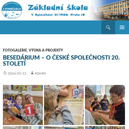
Hledat
ZŠ V Rybníčkách
PŘEJÍT K OBSAHU WEBU
ZÁKLAD
NAVIGA
MENU
FOTOGALERIE
,
VÝUKA A PROJEKTY
BESEDÁRIUM – O ČESKÉ SPOLEČNOSTI 20.
STOLETÍ
2026-05-13
ADMIN