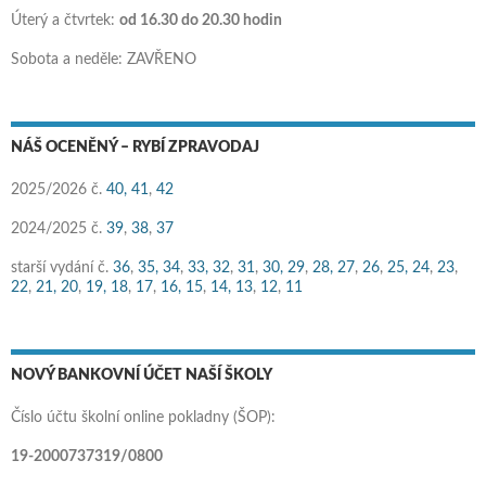
Úterý a čtvrtek:
od 16.30 do 20.30 hodin
Sobota a neděle: ZAVŘENO
NÁŠ OCENĚNÝ – RYBÍ ZPRAVODAJ
2025/2026 č.
40,
41
,
42
2024/2025 č.
39
,
38
,
37
starší vydání č.
36
,
35,
34
,
33,
32
,
31
,
30,
29
,
28,
27
,
26
,
25,
24
,
23
,
22
,
21,
20
,
19,
18
,
17
,
16,
15
,
14,
13
,
12
,
11
NOVÝ BANKOVNÍ ÚČET NAŠÍ ŠKOLY
Číslo účtu školní online pokladny (ŠOP):
19-2000737319/0800