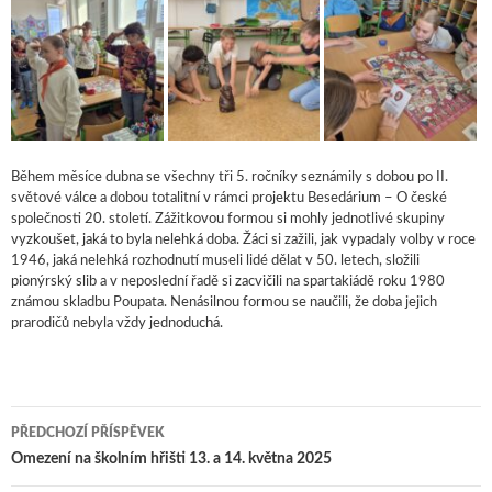
Během měsíce dubna se všechny tři 5. ročníky seznámily s dobou po II.
světové válce a dobou totalitní v rámci projektu Besedárium – O české
společnosti 20. století. Zážitkovou formou si mohly jednotlivé skupiny
vyzkoušet, jaká to byla nelehká doba. Žáci si zažili, jak vypadaly volby v roce
1946, jaká nelehká rozhodnutí museli lidé dělat v 50. letech, složili
pionýrský slib a v neposlední řadě si zacvičili na spartakiádě roku 1980
známou skladbu Poupata. Nenásilnou formou se naučili, že doba jejich
prarodičů nebyla vždy jednoduchá.
PŘEDCHOZÍ PŘÍSPĚVEK
Navigace pro příspěvky
Omezení na školním hřišti 13. a 14. května 2025