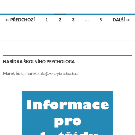
← PŘEDCHOZÍ
1
2
3
…
5
DALŠÍ →
Navigace pro příspěvky
NABÍDKA ŠKOLNÍHO PSYCHOLOGA
Marek Šulc,
marek.sulc
@zs-vrybnickach.cz