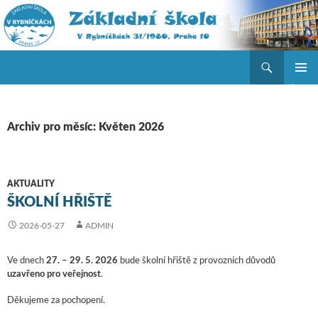
Hledat
ZŠ V Rybníčkách
PŘEJÍT K OBSAHU WEBU
ZÁKLAD
NAVIGA
MENU
Archiv pro měsíc: Květen 2026
AKTUALITY
ŠKOLNÍ HŘIŠTĚ
2026-05-27
ADMIN
Ve dnech
27. – 29. 5. 2026
bude školní hřiště z provozních důvodů
uzavřeno pro veřejnost
.
Děkujeme za pochopení.