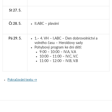
St 27. 5.
Čt 28. 5.
II.ABC – plavání
Pá 29. 5.
1.– 4. VH – I.ABC – Den dobrovolnictví a
volného času – Heroldovy sady
Pohybový program ke dni dětí:
9:00 – 10:00 – IV.A, V.A
10:00 – 11:00 – IV.C, V.C
11:00 – 12:00 – IV.B, V.B
Pokračování textu
Program na týden od 25. 5. 2026
→