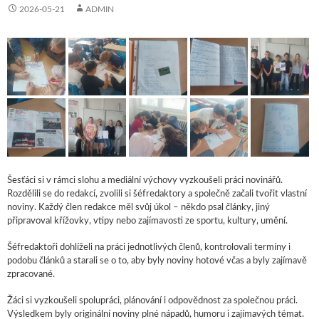
2026-05-21
ADMIN
Šesťáci si v rámci slohu a mediální výchovy vyzkoušeli práci novinářů.
Rozdělili se do redakcí, zvolili si šéfredaktory a společně začali tvořit vlastní
noviny. Každý člen redakce měl svůj úkol – někdo psal články, jiný
připravoval křížovky, vtipy nebo zajímavosti ze sportu, kultury, umění.
Šéfredaktoři dohlíželi na práci jednotlivých členů, kontrolovali termíny i
podobu článků a starali se o to, aby byly noviny hotové včas a byly zajímavě
zpracované.
Žáci si vyzkoušeli spolupráci, plánování i odpovědnost za společnou práci.
Výsledkem byly originální noviny plné nápadů, humoru i zajímavých témat.