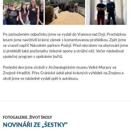
Po zaslouženém odpočinku jsme se vydali do Vranova nad Dyjí. Procházkou
lesem jsme navštívili krásný zámek s komentovanou prohlídkou. Zpět jsme
se vraceli napříč Národním parkem Podyjí. Před návratem na ubytování jsme
si prohlédli také pozůstatky železné opony a strážní věž. Večer následoval
společný program s opékáním buřtů.
Poslední den jsme strávili v Archeologickém muzeu Velké Moravy ve
Znojmě-Hradišti. Přes Gránické údolí plné krásných vyhlídek na Znojmo a
okolí jsme se následně vydali zpět k autobusu.
FOTOGALERIE
,
ŽIVOT ŠKOLY
NOVINÁŘI ZE „ŠESTKY“