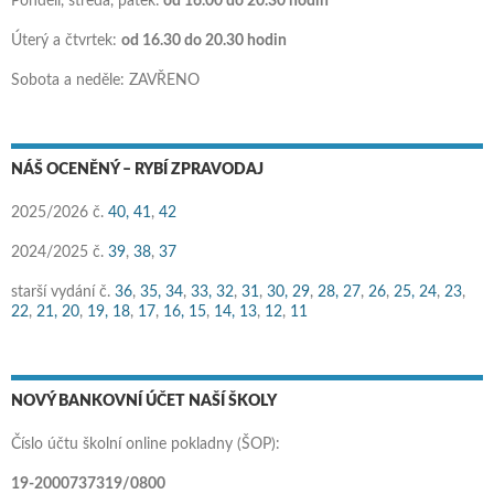
Pondělí, středa, pátek:
od 16.00 do 20.30 hodin
Úterý a čtvrtek:
od 16.30 do 20.30 hodin
Sobota a neděle: ZAVŘENO
NÁŠ OCENĚNÝ – RYBÍ ZPRAVODAJ
2025/2026 č.
40,
41
,
42
2024/2025 č.
39
,
38
,
37
starší vydání č.
36
,
35,
34
,
33,
32
,
31
,
30,
29
,
28,
27
,
26
,
25,
24
,
23
,
22
,
21,
20
,
19,
18
,
17
,
16,
15
,
14,
13
,
12
,
11
NOVÝ BANKOVNÍ ÚČET NAŠÍ ŠKOLY
Číslo účtu školní online pokladny (ŠOP):
19-2000737319/0800