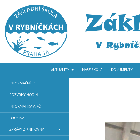
PŘEJÍT K OBSAHU WEBU
Hledat
ZŠ V Rybníčkách
AKTUALITY
NAŠE ŠKOLA
DOKUMENTY
Základní škola v Praze 10
INFORMAČNÍ LIST
ROZVRHY HODIN
INFORMATIKA A PČ
DRUŽINA
ZPRÁVY Z KNIHOVNY