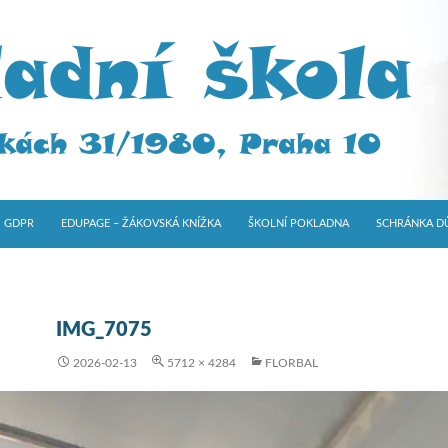
GDPR
EDUPAGE – ŽÁKOVSKÁ KNÍŽKA
ŠKOLNÍ POKLADNA
SCHRÁNKA D
IMG_7075
2026-02-13
5712 × 4284
FLORBAL