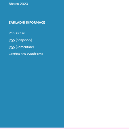
Březen 2023
ZÁKLADNÍ INFORMACE
Přihlásit se
RSS
(příspěvky)
RSS
(komentáře)
Čeština pro WordPress