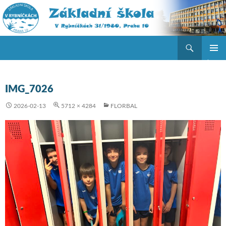
Hledat
ZŠ V Rybníčkách
PŘEJÍT K OBSAHU WEBU
ZÁKLAD
NAVIGA
MENU
IMG_7026
2026-02-13
5712 × 4284
FLORBAL