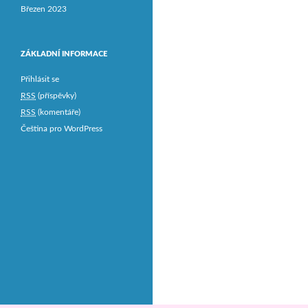
Březen 2023
ZÁKLADNÍ INFORMACE
Přihlásit se
RSS
(příspěvky)
RSS
(komentáře)
Čeština pro WordPress