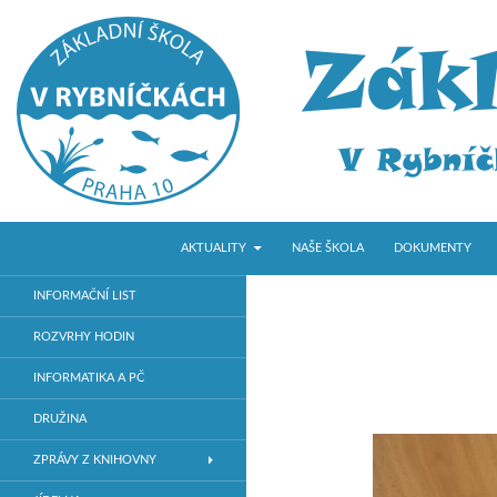
PŘEJÍT K OBSAHU WEBU
Hledat
ZŠ V Rybníčkách
AKTUALITY
NAŠE ŠKOLA
DOKUMENTY
Základní škola v Praze 10
INFORMAČNÍ LIST
ROZVRHY HODIN
INFORMATIKA A PČ
DRUŽINA
ZPRÁVY Z KNIHOVNY