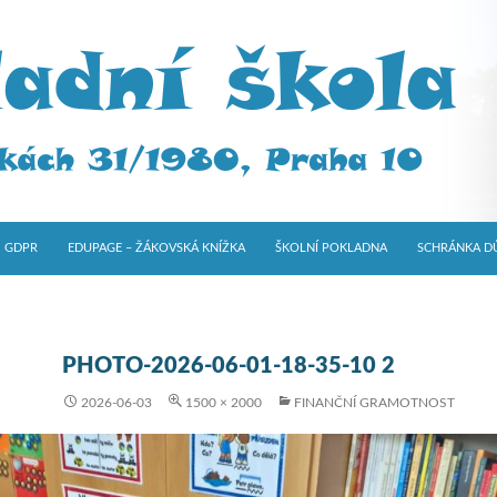
GDPR
EDUPAGE – ŽÁKOVSKÁ KNÍŽKA
ŠKOLNÍ POKLADNA
SCHRÁNKA D
PHOTO-2026-06-01-18-35-10 2
2026-06-03
1500 × 2000
FINANČNÍ GRAMOTNOST