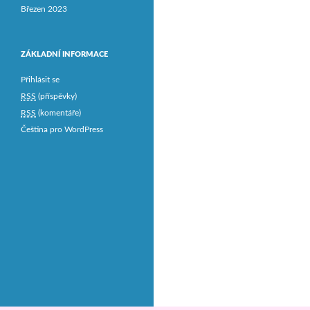
Březen 2023
ZÁKLADNÍ INFORMACE
Přihlásit se
RSS
(příspěvky)
RSS
(komentáře)
Čeština pro WordPress