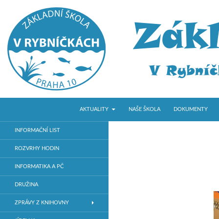
PŘEJÍT K OBSAHU WEBU
Hledat
ZŠ V Rybníčkách
AKTUALITY
NAŠE ŠKOLA
DOKUMENTY
Základní škola v Praze 10
INFORMAČNÍ LIST
ROZVRHY HODIN
INFORMATIKA A PČ
DRUŽINA
ZPRÁVY Z KNIHOVNY