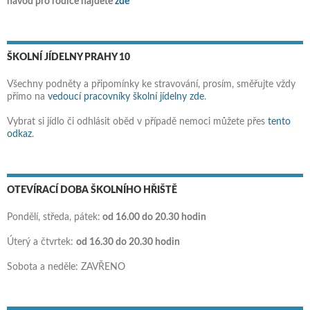
návod pro rodiče najdete
zde
ŠKOLNÍ JÍDELNY PRAHY 10
Všechny podněty a připomínky ke stravování, prosím, směřujte vždy
přímo na
vedoucí pracovníky školní jídelny zde
.
Vybrat si jídlo či odhlásit oběd v případě nemoci můžete přes
tento
odkaz
.
OTEVÍRACÍ DOBA ŠKOLNÍHO HŘIŠTĚ
Pondělí, středa, pátek:
od 16.00 do 20.30 hodin
Úterý a čtvrtek:
od 16.30 do 20.30 hodin
Sobota a neděle: ZAVŘENO