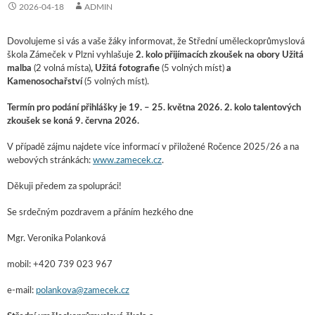
2026-04-18
ADMIN
Dovolujeme si vás a vaše žáky informovat, že Střední uměleckoprůmyslová
škola Zámeček v Plzni vyhlašuje
2. kolo přijímacích zkoušek na obory Užitá
malba
(2 volná místa)
, Užitá fotografie
(5 volných míst)
a
Kamenosochařství
(5 volných míst).
Termín pro podání přihlášky je 19. – 25. května 2026. 2. kolo talentových
zkoušek se koná 9. června 2026.
V případě zájmu najdete více informací v přiložené Ročence 2025/26 a na
webových stránkách:
www.zamecek.cz
.
Děkuji předem za spolupráci!
Se srdečným pozdravem a přáním hezkého dne
Mgr. Veronika Polanková
mobil: +420 739 023 967
e-mail:
polankova@zamecek.cz