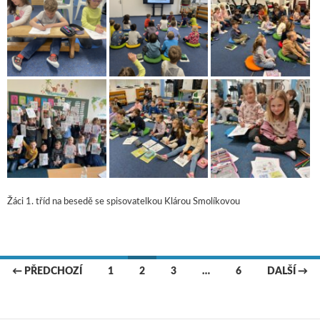
Žáci 1. tříd na besedě se spisovatelkou Klárou Smolíkovou
← PŘEDCHOZÍ
1
2
3
…
6
DALŠÍ →
Navigace pro příspěvky