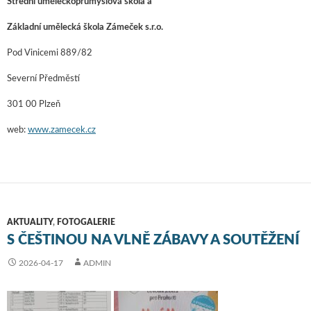
Střední uměleckoprůmyslová škola a
Základní umělecká škola Zámeček s.r.o.
Pod Vinicemi 889/82
Severní Předměstí
301 00 Plzeň
web:
www.zamecek.cz
AKTUALITY
,
FOTOGALERIE
S ČEŠTINOU NA VLNĚ ZÁBAVY A SOUTĚŽENÍ
2026-04-17
ADMIN