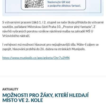
S výtvarnými pracemi žáků 1. i 2. stupně se naše škola přihlásila do výtvarné
soutěže, pořádané Městskou částí Praha 10, „Prostor plný fantazie“. Z
návrhů vybraných porotou vznikne nástěnná malba na zahradě MŠ U
Vršovického nádraží.
I veřejnost má možnost hlasovat pro nejzajímavější díla. Máte-li zájem se
zapojit, hlasování probíhá do 26. dubna na stránkách Munipolis.
https://www.munipolis.cz/app/anketa/Onr7u2MN
AKTUALITY
MOŽNOSTI PRO ŽÁKY, KTEŘÍ HLEDAJÍ
MÍSTO VE 2. KOLE