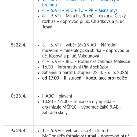
hrdinou
4. – 6. VH – VI.C + TU – PP – Jasná mysl
8. – 9. VH – Ms a Hs 8. roč. – exkurze Český
rozhlas – doprovod pí uč. Chládková a p. uč.
Tesař
St 22. 4.
3. – 6. VH – výběr žáků 9.AB – Národní
muzeum – mineralogická sbírka – doprovod pí
uč. Kosová a pí uč. Vokounová
4. – 5. VH – III.C – Botanická zahrada Malešice
16.30 – informativní třídní schůzky
zahájení tripartit I. stupeň (22. 4. – 6. 5. 2026)
od 17.00 – II. stupeň – konzultace pro rodič
e
Čt 23. 4.
II.ABC – plavaní
13.30 – 16.00 – seniorská olympiáda –
organizuje MČP10 – výpomoc žáků 9.AB –
zahrada školy
Pá 24. 4.
1. – 6. VH – vybraní žáci 4. a 5. tříd –
McDonald’s
fotbalový turnaj – doprovod pí uč.