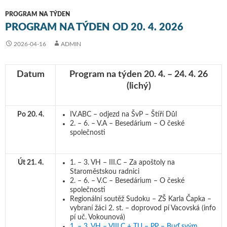
PROGRAM NA TÝDEN
PROGRAM NA TÝDEN OD 20. 4. 2026
2026-04-16
ADMIN
Datum
Program na týden 20. 4. – 24. 4. 26
(lichý)
Po 20. 4.
IV.ABC – odjezd na ŠvP – Štíří Důl
2. – 6. – V.A – Besedárium – O české
společnosti
Út 21. 4.
1. – 3. VH – III.C – Za apoštoly na
Staroměstskou radnici
2. – 6. – V.C – Besedárium – O české
společnosti
Regionální soutěž Sudoku – ZŠ Karla Čapka –
vybraní žáci 2. st. – doprovod pí Vacovská (info
pí uč. Vokounová)
1. – 3. VH – VIII.C + TU – PP – Buď svým