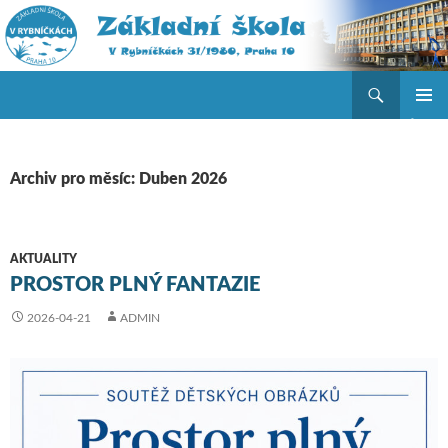
Hledat
ZŠ V Rybníčkách
PŘEJÍT K OBSAHU WEBU
ZÁKLAD
NAVIGA
MENU
Archiv pro měsíc: Duben 2026
AKTUALITY
PROSTOR PLNÝ FANTAZIE
2026-04-21
ADMIN