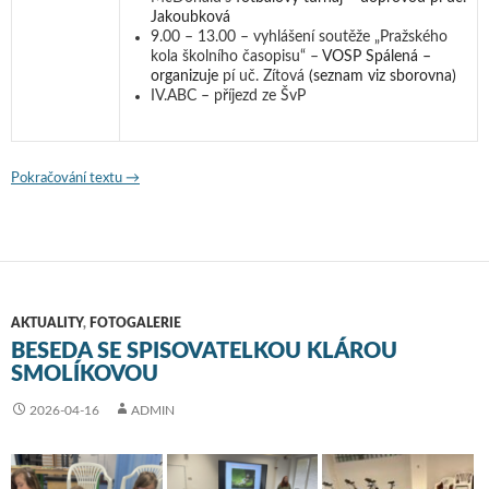
Jakoubková
9.00 – 13.00 – vyhlášení soutěže „Pražského
kola školního časopisu“ –
VOSP Spálená –
organizuje
pí uč. Zítová
(seznam viz sborovna)
IV.ABC – příjezd ze ŠvP
Pokračování textu
Program na týden od 20. 4. 2026
→
AKTUALITY
,
FOTOGALERIE
BESEDA SE SPISOVATELKOU KLÁROU
SMOLÍKOVOU
2026-04-16
ADMIN